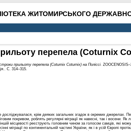
ЛІОТЕКА ЖИТОМИРСЬКОГО ДЕРЖАВНО
рильоту перепела (Coturnix Cot
строки прильоту перепела (Coturnix Coturnix) на Поліссі.
ZOOCENOSIS–200
я.. С. 314–315.
не досліджувалася, крім деяких загальних згадок в окремих джерелах. П
овим покривом, роблять регулярні міграції як навесні, так і восени. Як 
 іншій місцевості реєструють головним чином за голосом самців, які можут
інні міграції по континентальній частині України, як і в усій Європі прот