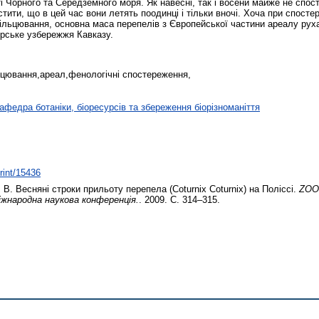
Чорного та Середземного моря. Як навесні, так і восени майже не спосте
тити, що в цей час вони летять поодинці і тільки вночі. Хоча при спост
кільцювання, основна маса перепелів з Європейської частини ареалу руха
орське узбережжя Кавказу.
льцювання,ареал,фенологічні спостереження,
афедра ботаніки, біоресурсів та збереження біорізноманіття
print/15436
 В.
Весняні строки прильоту перепела (Coturnix Coturnix) на Поліссі.
ZOO
жнародна наукова конференція.
. 2009. С. 314–315.