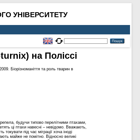
ГО УНІВЕРСИТЕТУ
urnix) на Поліссі
9. Біорізноманіття та роль тварин в
ерепела, будучи типово перелітними птахами,
летять ці птахи навесні – невідомо. Вважають,
ь токувати під час міграції хоча іноді
ікають майже не помітно. Відносно великі