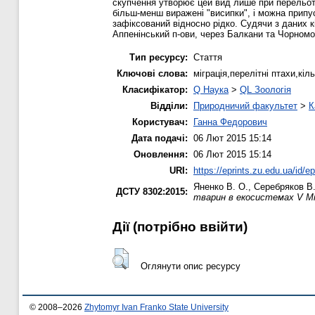
скупчення утворює цей вид лише при перельоті 
більш-менш виражені "висипки", і можна припус
зафіксований відносно рідко. Судячи з даних 
Аппенінський п-ови, через Балкани та Чорном
Тип ресурсу:
Стаття
Ключові слова:
міграція,перелітні птахи,кі
Класифікатор:
Q Наука
>
QL Зоологія
Відділи:
Природничий факультет
>
К
Користувач:
Ганна Федорович
Дата подачі:
06 Лют 2015 15:14
Оновлення:
06 Лют 2015 15:14
URI:
https://eprints.zu.edu.ua/id/e
Яненко В. О.
,
Серебряков В.
ДСТУ 8302:2015:
тварин в екосистемах V Мі
Дії ​​(потрібно ввійти)
Оглянути опис ресурсу
© 2008–2026
Zhytomyr Ivan Franko State University