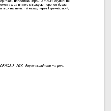
рігають перелітних зграй, а тільки скупчення,
ереженнях за нічною міграцією перепел бував
ється на зимівлі й назад через Піренейський,
CENOSIS–2009. Біорізноманіття та роль