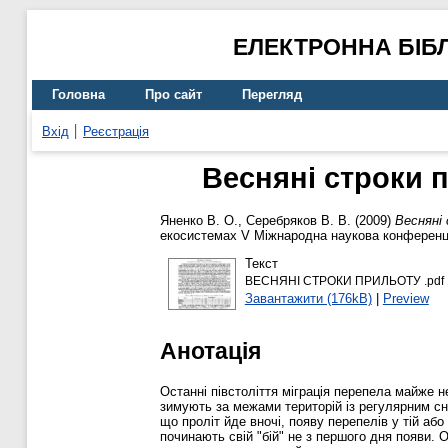
ЕЛЕКТРОННА БІБ
Головна
Про сайт
Перегляд
Вхід
Реєстрація
Весняні строки п
Яненко В. О.
,
Серебряков В. В.
(2009)
Весняні 
екосистемах V Міжнародна наукова конференці
Текст
ВЕСНЯНІ СТРОКИ ПРИЛЬОТУ .pdf
Завантажити (176kB)
|
Preview
Анотація
Останні півстоліття міграція перепела майже 
зимують за межами територій із регулярним сніг
що проліт йде вночі, появу перепелів у тій або
починають свій "бій" не з першого дня появи. Ос