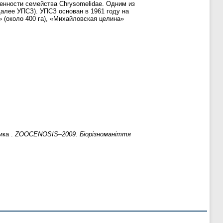
енности семейства Chrysomelidae. Одним из
далее УПСЗ). УПСЗ основан в 1961 году на
 (около 400 га), «Михайловская целина»
ика .
ZOOCENOSIS–2009. Біорізноманіття