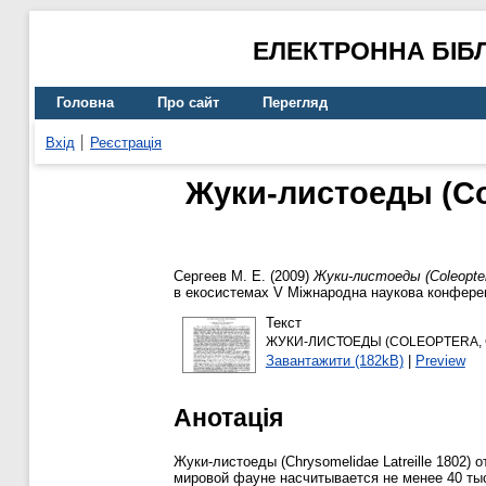
ЕЛЕКТРОННА БІБ
Головна
Про сайт
Перегляд
Вхід
Реєстрація
Жуки-листоеды (Co
Сергеев М. Е.
(2009)
Жуки-листоеды (Coleopter
в екосистемах V Міжнародна наукова конференц
Текст
ЖУКИ-ЛИСТОЕДЫ (COLEOPTERA, 
Завантажити (182kB)
|
Preview
Анотація
Жуки-листоеды (Chrysomelidae Latreille 1802
мировой фауне насчитывается не менее 40 тыс