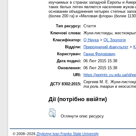
изучаемых в странах западной Европы и Амери
таких белых пятен является население жуков-
основании объединения четырех степных запов
(более 200 га) и «Меловая флора» (более 1130) 
Тип ресурсу:
Стаття
Ключові слова:
Жуки-листоеды, жесткокры
Класифікатор:
Q Наука
>
QL Зоологія
Відділи:
Природничий факультет
>
К
Користувач:
Ганна Федорович
Дата подачі:
06 Лют 2015 15:38
Оновлення:
06 Лют 2015 15:38
URI:
https://eprints.zu.edu.ua/id/e
Сергеев М. Е.
Жуки-листоеды
ДСТУ 8302:2015:
та роль тварин в екосисте
Дії ​​(потрібно ввійти)
Оглянути опис ресурсу
© 2008–2026
Zhytomyr Ivan Franko State University