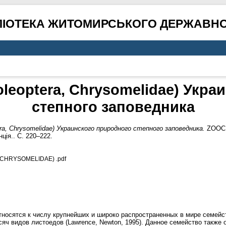
ЛІОТЕКА ЖИТОМИРСЬКОГО ДЕРЖАВНО
leoptera, Chrysomelidae) Укра
степного заповедника
a, Chrysomelidae) Украинского природного степного заповедника.
ZOOCEN
ія.. С. 220–222.
CHRYSOMELIDAE) .pdf
) относятся к числу крупнейших и широко распространенных в мире семей
яч видов листоедов (Lawrence, Newton, 1995). Данное семейство также 