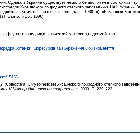
ки. Однако в Украине существует немало белых пятен в состоянии изуч
листоедов Украинского природного степного заповедника НАН Украины (
едников: «Хомутовская степь» (площадь – 1030 га), «Каменные Могилы»
(Ткаченко и др., 1998).
лые,фауна,заповедник,фактический материал,подсемейство
афедра ботаніки, біоресурсів та збереження біорізноманіття
print/15455
 (Coleoptera, Chrysomelidae) Украинского природного степного заповедн
мах V Міжнародна наукова конференція.
. 2009. С. 220–222.