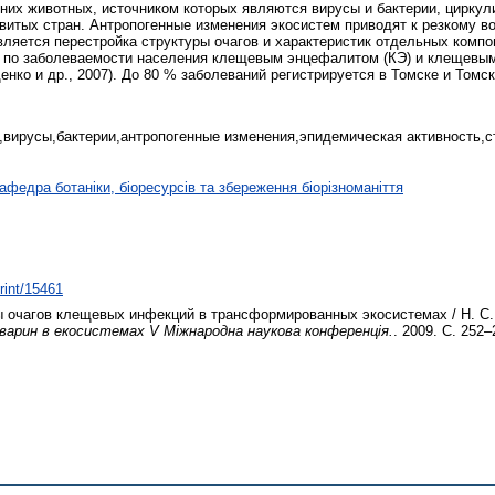
их животных, источником которых являются вирусы и бактерии, циркул
витых стран. Антропогенные изменения экосистем приводят к резкому в
вляется перестройка структуры очагов и характеристик отдельных компон
 по заболеваемости населения клещевым энцефалитом (КЭ) и клещевым 
нко и др., 2007). До 80 % заболеваний регистрируется в Томске и Томс
вирусы,бактерии,антропогенные изменения,эпидемическая активность,с
афедра ботаніки, біоресурсів та збереження біорізноманіття
print/15461
 очагов клещевых инфекций в трансформированных экосистемах / Н. С. 
варин в екосистемах V Міжнародна наукова конференція.
. 2009. С. 252–