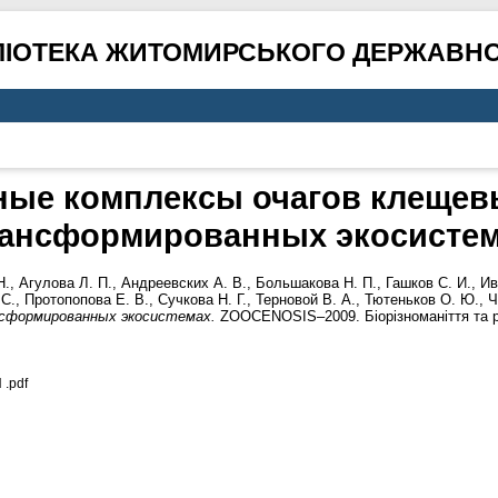
ЛІОТЕКА ЖИТОМИРСЬКОГО ДЕРЖАВНО
ные комплексы очагов клещев
ансформированных экосисте
Н.
,
Агулова Л. П.
,
Андреевских А. В.
,
Большакова Н. П.
,
Гашков С. И.
,
Ив
 С.
,
Протопопова Е. В.
,
Сучкова Н. Г.
,
Терновой В. А.
,
Тютеньков О. Ю.
,
Ч
нсформированных экосистемах.
ZOOCENOSIS–2009. Біорізноманіття та р
.pdf