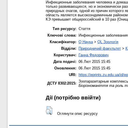
Инфекционные заболевания человека и домашн
только развивающихся, но и экономически раз
природных очагов, одной из причин которого я
область является высокоэндемичным районом
КЭ превышает общероссийский в 10 раз (Онище
Тип ресурсу:
Стаття
Ключові слова:
Инфекционные заболевания,
Класифікатор:
Q Наука
>
QL Зоологія
Відділи:
Природничий факультет
>
К
Користувач:
Ганна Федорович
Дата подачі:
06 Лют 2015 15:45
Оновлення:
06 Лют 2015 15:45
URI:
https://eprints.zu.edu.ua/id/e
Зоопаразитарные комплексы
ДСТУ 8302:2015:
Біорізноманіття та роль т
Дії ​​(потрібно ввійти)
Оглянути опис ресурсу