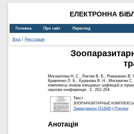
ЕЛЕКТРОННА БІБ
Головна
Про сайт
Перегляд
Вхід
Реєстрація
Зоопаразитар
тр
Москвитина Н. С.
,
Локтев В. Б.
,
Романенко В. 
Кравченко Л. Б.
,
Куранова В. Н.
,
Москвитин С.
комплексы очагов клещевых инфекций в тра
наукова конференція.. С. 252–254.
Текст
ЗООПАРАЗИТАРНЫЕ КОМПЛЕКСЫ 
Завантажити (212kB)
|
Preview
Анотація