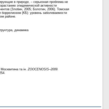
ирующие в природе, – серьезная проблема не
озрастанию эпидемической активности
ентов (Злобин, 2005; Болотин, 2006). Томская
боррелиозом (КБ): уровень заболеваемости
ком районе.
труктура, динамика
Москвитина та ін.
ZOOCENOSIS–2009.
254.