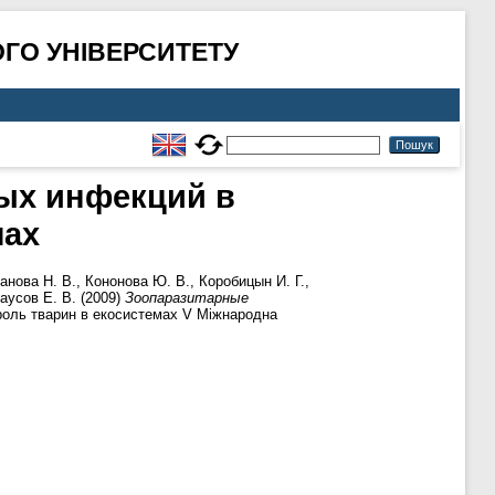
ГО УНІВЕРСИТЕТУ
ых инфекций в
мах
анова Н. В.
,
Кононова Ю. В.
,
Коробицын И. Г.
,
аусов Е. В.
(2009)
Зоопаразитарные
оль тварин в екосистемах V Міжнародна