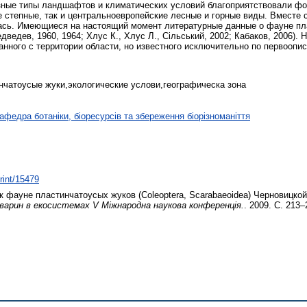
азные типы ландшафтов и климатических условий благоприятствовали фо
степные, так и центральноевропейские лесные и горные виды. Вместе 
ась. Имеющиеся на настоящий момент литературные данные о фауне пл
ведев, 1960, 1964; Хлус К., Хлус Л., Сільський, 2002; Кабаков, 2006).
санного с территории области, но известного исключительно по первоопи
чатоусые жуки,экологические услови,географическа зона
афедра ботаніки, біоресурсів та збереження біорізноманіття
print/15479
 фауне пластинчатоусых жуков (Coleoptera, Scarabaeoidea) Черновицкой
варин в екосистемах V Міжнародна наукова конференція.
. 2009. С. 213–