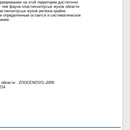
рмированию на этой территории достаточно
с тем фауна пластинчатоусых жуков области
астинчатоусых жуков региона крайне
 Не определенным остается и систематическое
санию.
 области .
ZOOCENOSIS–2009.
214.