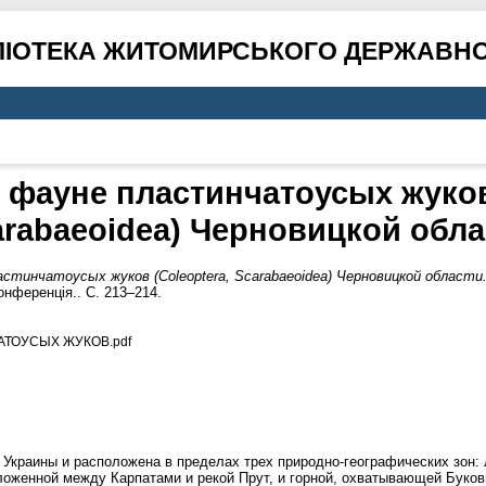
ЛІОТЕКА ЖИТОМИРСЬКОГО ДЕРЖАВНО
 фауне пластинчатоусых жуков 
arabaeoidea) Черновицкой обла
стинчатоусых жуков (Coleoptera, Scarabaeoidea) Черновицкой области
нференція.. С. 213–214.
АТОУСЫХ ЖУКОВ.pdf
 Украины и расположена в пределах трех природно-географических зон: 
ложенной между Карпатами и рекой Прут, и горной, охватывающей Буков