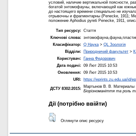
условий, наличие вертикальной поясности, р
богатой энтомофауны, включающей как южные 
до настоящего времени специально не изучал
отрывочны и фрагментарны (Penecke, 1911; Мед
положение Aphodius pyreti Penecke, 1911, опи
Тип ресурсу:
Стаття
Ключові слова:
энтомофауна,фауна,пластин
Класифікатор:
Q Наука
>
QL Зоологія
Відділи:
Природничий факультет
>
К
Користувач:
Ганна Федорович
Дата подачі:
09 Лют 2015 10:53
Оновлення:
09 Лют 2015 10:53
URI:
https://eprints.zu.edu.ua/id/e
Мартынов В. В.
Материалы к
ДСТУ 8302:2015:
Біорізноманіття та роль т
Дії ​​(потрібно ввійти)
Оглянути опис ресурсу