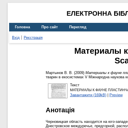
ЕЛЕКТРОННА БІБ
Головна
Про сайт
Перегляд
Вхід
Реєстрація
Материалы к
Sc
Мартынов В. В.
(2009)
Материалы к фауне пла
тварин в екосистемах V Міжнародна наукова ко
Текст
МАТЕРИАЛЫ К ФАУНЕ ПЛАСТИНЧ
Завантажити (169kB)
|
Preview
Анотація
Черновицкая область находится на юго-западе
Днестровское междуречье, предгорной, распо