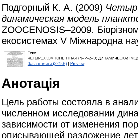
Подгорный К. А.
(2009)
Четыр
динамическая модель планкт
ZOOCENOSIS–2009. Біорізнома
екосистемах V Міжнародна нау
Текст
ЧЕТЫРЕХКОМПОНЕНТНАЯ (N–P–Z–D) ДИНАМИЧЕСКАЯ МОДЕЛ
Завантажити (324kB)
|
Preview
Анотація
Цель работы состояла в анал
численном исследовании дина
зависимости от изменения по
описывающей разложение детр