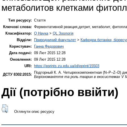
метаболитов клетками фитопл
Тип ресурсу:
Стаття
Ключові слова:
Ферментативной реакция,детрит, метаболит, фитопла
Класифікатор:
Q Наука
>
QL Зоологія
Відділи:
Природничий факультет
>
Кафедра ботаніки, біоресу
Користувач:
Ганна Федорович
Дата подачі:
09 Лют 2015 12:28
Оновлення:
09 Лют 2015 12:28
URI:
https://eprints.zu.edu.ua/id/eprint/15503
Подгорный К. А.
Четырехкомпонентная (N–P–Z–D) ди
ДСТУ 8302:2015:
Біорізноманіття та роль тварин в екосистемах V М
Дії ​​(потрібно ввійти)
Оглянути опис ресурсу