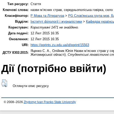
Тип ресурсу:
Стаття
Ключові слова:
назви м’ясних страв, середньополіська говірка, село
Класифікатор:
P Мова та Література
>
PG Слов'янська група мов, Ба
Відділи:
Інститут філології і журналістики
>
Кафедра українсь
Користувач:
Користувачі 1471 не знайдено.
Дата подачі:
12 Лют 2015 16:35
Оновлення:
12 Лют 2015 16:35
URI:
https://eprints.zu.edu.ua/id/eprint/15563
Яценко С. А.
,
Олійник Юлія
Назви м’ясних страв у сер
ДСТУ 8302:2015:
Житомирської області).
Студентські лінгвістичні ст
Дії ​​(потрібно ввійти)
Оглянути опис ресурсу
© 2008–2026
Zhytomyr Ivan Franko State University