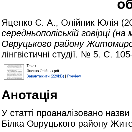
об
Яценко С. А.
,
Олійник Юлія
(2
середньополіській говірці (на 
Овруцького району Житомирсь
лінгвістичні студії. № 5. С. 10
Текст
Яценко Олійник.pdf
Завантажити (229kB)
|
Preview
Анотація
У статті проаналізовано назви 
Білка Овруцького району Жито