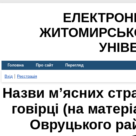
ЕЛЕКТРОН
ЖИТОМИРСЬК
УНІВ
Головна
Про сайт
Перегляд
Вхід
Реєстрація
Назви м’ясних стр
говірці (на матері
Овруцького ра