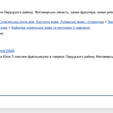
рки Овруцького району, Житомирська область, назви бджоляра, назви робо
Слов'янська група мов, Балтичні мови, Албанські мови і література
>
Укр
стики
>
Кафедра української мови та методики її навчання
но.
print/15566
а Юлія
З лексики бджільництва в говірках Овруцького району Житомирсь