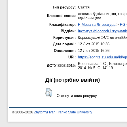
Тип ресурсу:
Стаття
лексика бджільництва, гові
Ключові слова:
бджільництва
Класифікатор:
P Мова та Література
>
PG 
Відділи:
Інститут філології і журналі
Користувач:
Користувачі 1471 не знайде
Дата подачі:
12 Лют 2015 16:36
Оновлення:
12 Лют 2015 16:36
URI:
https://eprints.zu.edu.ua/id/e
Весельська Г. С.
,
Білошицьк
ДСТУ 8302:2015:
2014. № 5. С. 14'–19.
Дії ​​(потрібно ввійти)
Оглянути опис ресурсу
© 2008–2026
Zhytomyr Ivan Franko State University