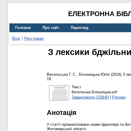
ЕЛЕКТРОННА БІБ
Головна
Про сайт
Перегляд
Вхід
Реєстрація
З лексики бджільн
Весельська Г. С.
,
Білошицька Юлія
(2014)
З ле
19.
Текст
Весельська Білошицька.pdf
Завантажити (225kB)
|
Preview
Анотація
У статті проаналізовано назви бджоляра та йог
Житомирської області.