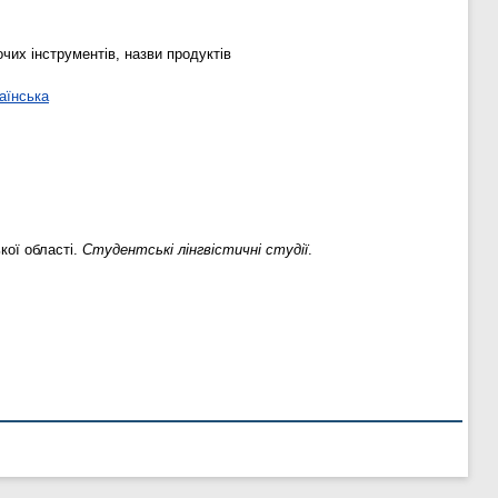
чих інструментів, назви продуктів
аїнська
кої області.
Студентські лінгвістичні студії
.