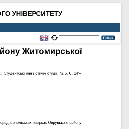
ГО УНІВЕРСИТЕТУ
айону Житомирської
і.
Студентські лінгвістичні студії. № 5. С. 14'–
 середньополіських говірках Овруцького району