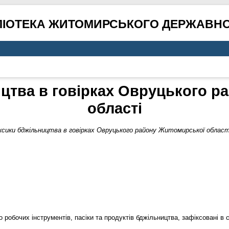
ЛІОТЕКА ЖИТОМИРСЬКОГО ДЕРЖАВНО
ицтва в говірках Овруцького р
області
ксики бджільництва в говірках Овруцького району Житомирської област
о робочих інструментів, пасіки та продуктів бджільництва, зафіксовані в