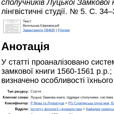
сполучників Луцької Замкової 
лінгвістичні студії. № 5. С. 34–
Текст
Весельська Єфремов.pdf
Завантажити (364kB)
|
Preview
Анотація
У статті проаналізовано систе
замкової книги 1560-1561 р.р.;
визначено особливості їхньог
Тип ресурсу:
Стаття
Ключові слова:
Луцька Замкова книга, підрядні сполучники, система
Класифікатор:
P Мова та Література
>
PG Слов'янська група мов, Ба
Відділи:
Інститут філології і журналістики
>
Кафедра українсь