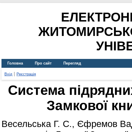
ЕЛЕКТРОН
ЖИТОМИРСЬК
УНІВ
Головна
Про сайт
Перегляд
Вхід
Реєстрація
Система підрядни
Замкової кни
Весельська Г. С.
,
Єфремов Ва