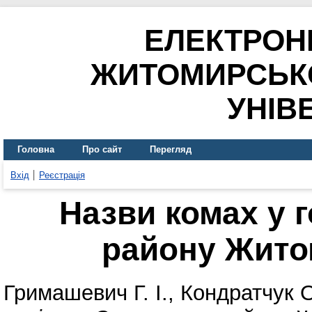
ЕЛЕКТРОН
ЖИТОМИРСЬК
УНІВ
Головна
Про сайт
Перегляд
Вхід
Реєстрація
Назви комах у 
району Жито
Гримашевич Г. І.
,
Кондратчук 