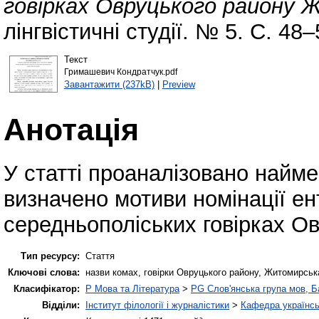
говірках Овруцького району 
лінгвістичні студії. № 5. С. 48–
Текст
Гримашевич Кондратчук.pdf
Завантажити (237kB)
|
Preview
Анотація
У статті проаналізовано найме
визначено мотиви номінації ен
середньополіських говірках Ов
Тип ресурсу:
Стаття
Ключові слова:
назви комах, говірки Овруцького району, Житомирська
Класифікатор:
P Мова та Література
>
PG Слов'янська група мов, Ба
Відділи:
Інститут філології і журналістики
>
Кафедра українсь