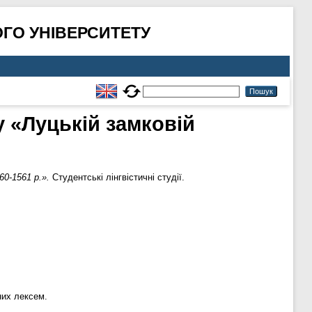
ГО УНІВЕРСИТЕТУ
у «Луцькій замковій
60-1561 р.».
Студентські лінгвістичні студії.
них лексем.