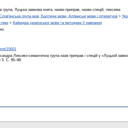
 група, Луцька замкова книга, назви приправ, назви спецій, лексема
Слов'янська група мов, Балтичні мови, Албанські мови і література
>
Укр
стики
>
Кафедра української мови та методики її навчання
но.
print/15601
сандра
Лексико-семантична група назв приправ і спецій у «Луцькій замков
 5. С. 95–98.