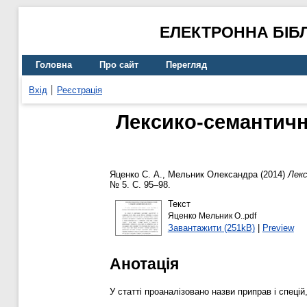
ЕЛЕКТРОННА БІБ
Головна
Про сайт
Перегляд
Вхід
Реєстрація
Лексико-семантична
Яценко С. А.
,
Мельник Олександра
(2014)
Лекс
№ 5. С. 95–98.
Текст
Яценко Мельник О..pdf
Завантажити (251kB)
|
Preview
Анотація
У статті проаналізовано назви приправ і спец