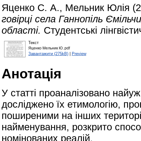
Яценко С. А.
,
Мельник Юлія
(2
говірці села Ганнопіль Єміль
області.
Студентські лінгвістич
Текст
Яценко Мельник Ю..pdf
Завантажити (275kB)
|
Preview
Анотація
У статті проаналізовано найу
досліджено їх етимологію, про
поширеними на інших територ
найменування, розкрито спосо
номінованих реалій.