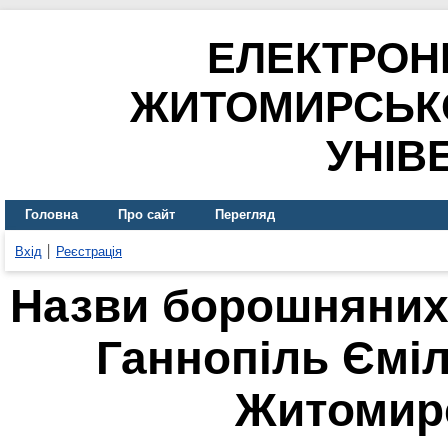
ЕЛЕКТРОН
ЖИТОМИРСЬК
УНІВ
Головна
Про сайт
Перегляд
Вхід
Реєстрація
Назви борошняних 
Ганнопіль Ємі
Житомирс