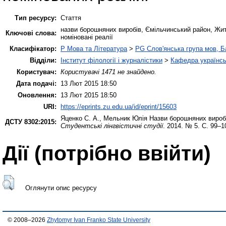
Тип ресурсу:
Стаття
назви борошняних виробів, Ємільчинський район, Жит
Ключові слова:
номіновані реалії
Класифікатор:
P Мова та Література
>
PG Слов'янська група мов, Ба
Відділи:
Інститут філології і журналістики
>
Кафедра українсь
Користувач:
Користувачі 1471 не знайдено.
Дата подачі:
13 Лют 2015 18:50
Оновлення:
13 Лют 2015 18:50
URI:
https://eprints.zu.edu.ua/id/eprint/15603
Яценко С. А.
,
Мельник Юлія
Назви борошняних виробів
ДСТУ 8302:2015:
Студентські лінгвістичні студії
. 2014. № 5. С. 99–1
Дії ​​(потрібно ввійти)
Оглянути опис ресурсу
© 2008–2026
Zhytomyr Ivan Franko State University