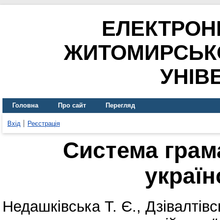
ЕЛЕКТРОН
ЖИТОМИРСЬК
УНІВ
Головна
Про сайт
Перегляд
Вхід
Реєстрація
Система грам
україн
Недашківська Т. Є.
,
Дзівалтівс