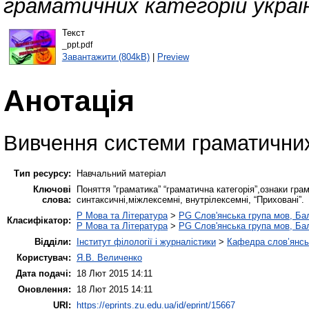
граматичних категорій україн
Текст
_ppt.pdf
Завантажити (804kB)
|
Preview
Анотація
Вивчення системи граматичних
Тип ресурсу:
Навчальний матеріал
Ключові
Поняття ”граматика” “граматична категорія”,ознаки грам
слова:
синтаксичні,міжлексемні, внутрілексемні, “Приховані”.
P Мова та Література
>
PG Слов'янська група мов, Бал
Класифікатор:
P Мова та Література
>
PG Слов'янська група мов, Бал
Відділи:
Інститут філології і журналістики
>
Кафедра слов’янськ
Користувач:
Я.В. Величенко
Дата подачі:
18 Лют 2015 14:11
Оновлення:
18 Лют 2015 14:11
URI:
https://eprints.zu.edu.ua/id/eprint/15667