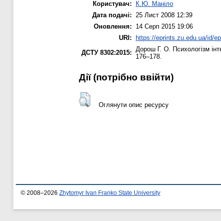
Користувач:
К.Ю. Маніло
Дата подачі:
25 Лист 2008 12:39
Оновлення:
14 Серп 2015 19:06
URI:
https://eprints.zu.edu.ua/id/ep
Дорош Г. О.
Психологізм інт
ДСТУ 8302:2015:
176–178.
Дії ​​(потрібно ввійти)
Оглянути опис ресурсу
© 2008–2026
Zhytomyr Ivan Franko State University