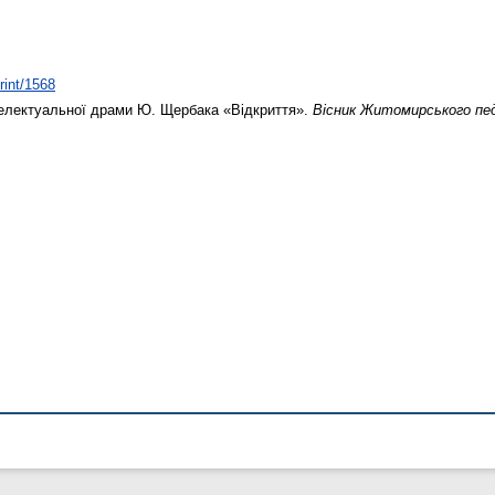
rint/1568
електуальної драми Ю. Щербака «Відкриття».
Вісник Житомирського пед