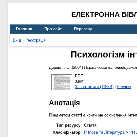
ЕЛЕКТРОННА БІБ
Головна
Про сайт
Перегляд
Вхід
Реєстрація
Психологізм і
Дорош Г. О.
(2004)
Психологізм інтелектуальн
PDF
3.pdf
Завантажити (115kB)
|
Preview
Анотація
Предметом статті є критичне осмислення інтел
Тип ресурсу:
Стаття
Класифікатор:
P Мова та Література
>
PN 