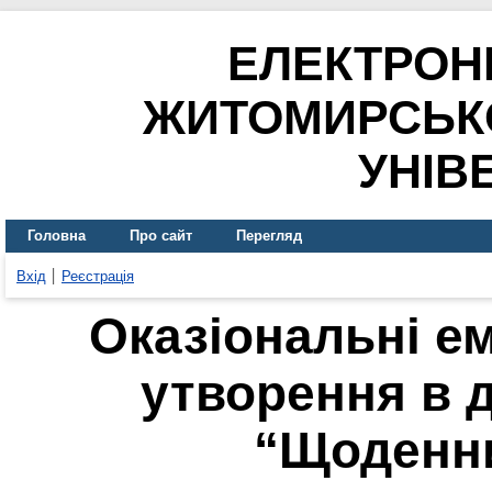
ЕЛЕКТРОН
ЖИТОМИРСЬК
УНІВ
Головна
Про сайт
Перегляд
Вхід
Реєстрація
Оказіональні е
утворення в д
“Щоденни