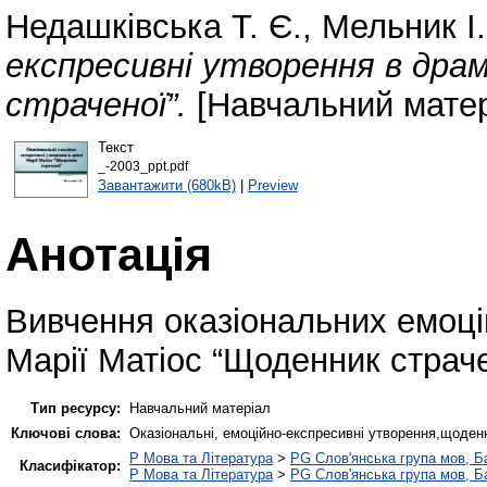
Недашківська Т. Є.
,
Мельник І.
експресивні утворення в драм
страченої”.
[Навчальний матер
Текст
_-2003_ppt.pdf
Завантажити (680kB)
|
Preview
Анотація
Вивчення оказіональних емоці
Марії Матіос “Щоденник страче
Тип ресурсу:
Навчальний матеріал
Ключові слова:
Оказіональні, емоційно-експресивні утворення,щоден
P Мова та Література
>
PG Слов'янська група мов, Ба
Класифікатор:
P Мова та Література
>
PG Слов'янська група мов, Ба