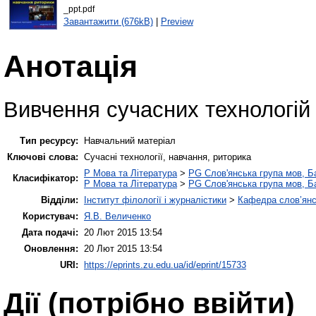
_ppt.pdf
Завантажити (676kB)
|
Preview
Анотація
Вивчення сучасних технологій
Тип ресурсу:
Навчальний матеріал
Ключові слова:
Сучасні технології, навчання, риторика
P Мова та Література
>
PG Слов'янська група мов, Ба
Класифікатор:
P Мова та Література
>
PG Слов'янська група мов, Ба
Відділи:
Інститут філології і журналістики
>
Кафедра слов’янсь
Користувач:
Я.В. Величенко
Дата подачі:
20 Лют 2015 13:54
Оновлення:
20 Лют 2015 13:54
URI:
https://eprints.zu.edu.ua/id/eprint/15733
Дії ​​(потрібно ввійти)