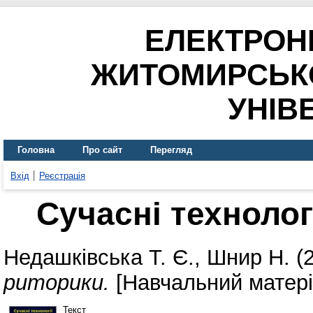
ЕЛЕКТРОН
ЖИТОМИРСЬК
УНІВ
Головна
Про сайт
Перегляд
Вхід
Реєстрація
Сучасні технолог
Недашківська Т. Є.
,
Шнир Н.
(
риторики.
[Навчальний матері
Текст