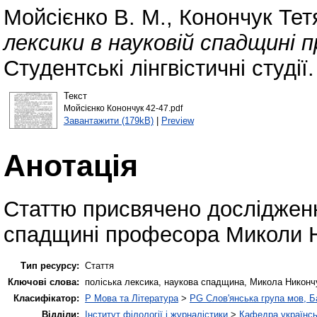
Мойсієнко В. М.
,
Конончук Тет
лексики в науковій спадщині 
Студентські лінгвістичні студії
Текст
Мойсієнко Конончук 42-47.pdf
Завантажити (179kB)
|
Preview
Анотація
Статтю присвячено дослідженн
спадщині професора Миколи 
Тип ресурсу:
Стаття
Ключові слова:
поліська лексика, наукова спадщина, Микола Никонч
Класифікатор:
P Мова та Література
>
PG Слов'янська група мов, Ба
Відділи:
Інститут філології і журналістики
>
Кафедра українсь