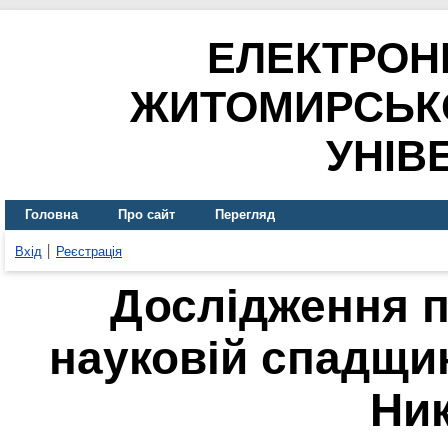
ЕЛЕКТРОН
ЖИТОМИРСЬК
УНІВ
Головна
Про сайт
Перегляд
Вхід
Реєстрація
Дослідження п
науковій спадщи
Ни