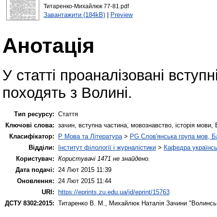
Титаренко-Михайлюк 77-81.pdf
Завантажити (184kB)
|
Preview
Анотація
У статті проаналізовані вступні
походять з Волині.
Тип ресурсу:
Стаття
Ключові слова:
зачин, вступна частина, мовознавство, історія мови,
Класифікатор:
P Мова та Література
>
PG Слов'янська група мов, Ба
Відділи:
Інститут філології і журналістики
>
Кафедра українсь
Користувач:
Користувачі 1471 не знайдено.
Дата подачі:
24 Лют 2015 11:39
Оновлення:
24 Лют 2015 11:44
URI:
https://eprints.zu.edu.ua/id/eprint/15763
ДСТУ 8302:2015:
Титаренко В. М.
,
Михайлюк Наталія
Зачини "Волинськ