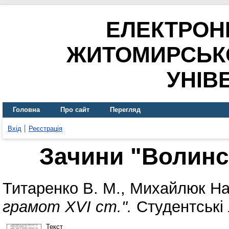
ЕЛЕКТРОН
ЖИТОМИРСЬК
УНІВ
Головна
Про сайт
Перегляд
Вхід
Реєстрація
Зачини "Волинсь
Титаренко В. М.
,
Михайлюк На
грамот XVI ст.".
Студентські л
Текст