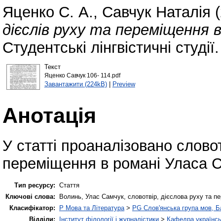
Яценко С. А.
,
Савчук Наталія
(
дієслів руху та переміщення 
Студентські лінгвістичні студії
Текст
Яценко Савчук 106- 114.pdf
Завантажити (224kB)
|
Preview
Анотація
У статті проаналізовано словот
переміщення в романі Уласа 
Тип ресурсу:
Стаття
Ключові слова:
Волинь, Улас Самчук, словотвір, дієслова руху та п
Класифікатор:
P Мова та Література
>
PG Слов'янська група мов, Ба
Відділи:
Інститут філології і журналістики
>
Кафедра українсь