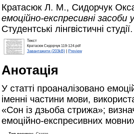
Кратасюк Л. М.
,
Сидорчук Окс
емоційно-експресивні засоби 
Студентські лінгвістичні студії
Текст
Кратасюк Сидорчук 119-124.pdf
Завантажити (203kB)
|
Preview
Анотація
У статті проаналізовано емоці
іменні частини мови, використ
«Сон із дзьоба стрижа»; визн
емоційно-експресивних мовних
Тип ресурсу:
Стаття