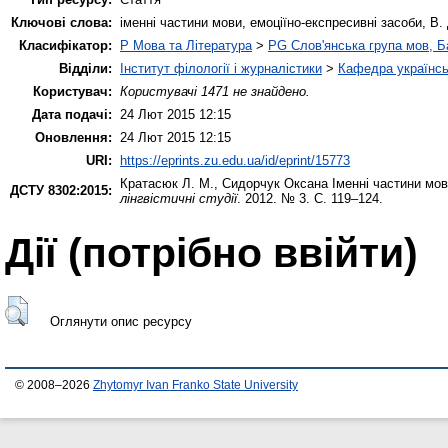
Ключові слова:
іменні частини мови, емоціїно-експресивні засоби, В.
Класифікатор:
P Мова та Література
>
PG Слов'янська група мов, Ба
Відділи:
Інститут філології і журналістики
>
Кафедра українсь
Користувач:
Користувачі 1471 не знайдено.
Дата подачі:
24 Лют 2015 12:15
Оновлення:
24 Лют 2015 12:15
URI:
https://eprints.zu.edu.ua/id/eprint/15773
Кратасюк Л. М.
,
Сидорчук Оксана
Іменні частини мов
ДСТУ 8302:2015:
лінгвістичні студії
. 2012. № 3. С. 119–124.
Дії ​​(потрібно ввійти)
Оглянути опис ресурсу
© 2008–2026
Zhytomyr Ivan Franko State University