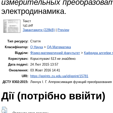
измерительных преобразоват
электродинамика.
Текст
тд1.pdf
Завантажити (228kB)
|
Preview
Тип ресурсу:
Стаття
Класифікатор:
Q Наука
>
QA Математика
Відділи:
Фізико-математичний факультет
>
Кафедра алгебри т
Користувач:
Користувачі 513 не знайдено.
Дата подачі:
24 Лют 2015 13:57
Оновлення:
03 Жовт 2016 14:41
URI:
https://eprints.zu.edu.ua/id/eprint/15781
ДСТУ 8302:2015:
Ленчук І. Г.
Аппроксимация функций преобразования 
Дії ​​(потрібно ввійти)