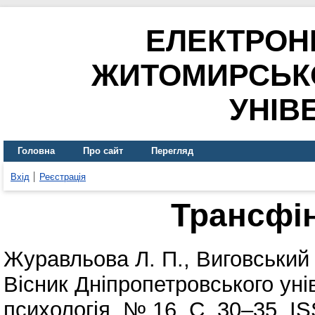
ЕЛЕКТРОН
ЖИТОМИРСЬК
УНІВ
Головна
Про сайт
Перегляд
Вхід
Реєстрація
Трансфін
Журавльова Л. П.
,
Виговський 
Вісник Дніпропетровського унів
психологія. № 16. С. 30–35. I