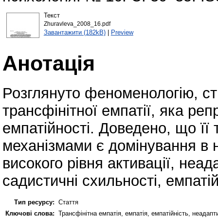
Текст
Zhuravleva_2008_16.pdf
Завантажити (182kB)
|
Preview
Анотація
Розглянуто феноменологію, стр
трансфінітної емпатії, яка ре
емпатійності. Доведено, що ї
механізмами є домінування в 
високого рівня активації, неад
садистичні схильності, емпаті
Тип ресурсу:
Стаття
Ключові слова:
Трансфінітна емпатія, емпатія, емпатійність, неадапт