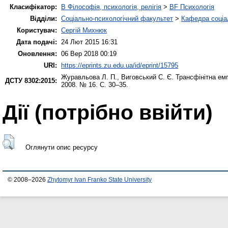
Класифікатор:
B Філософія, психологія, релігія
>
BF Психологія
Відділи:
Соціально-психологічний факультет
>
Кафедра соціал
Користувач:
Сергій Михнюк
Дата подачі:
24 Лют 2015 16:31
Оновлення:
06 Вер 2018 00:19
URI:
https://eprints.zu.edu.ua/id/eprint/15795
Журавльова Л. П.
,
Виговський С. Є.
Трансфінітна ем
ДСТУ 8302:2015:
2008. № 16. С. 30–35.
Дії ​​(потрібно ввійти)
Оглянути опис ресурсу
© 2008–2026
Zhytomyr Ivan Franko State University