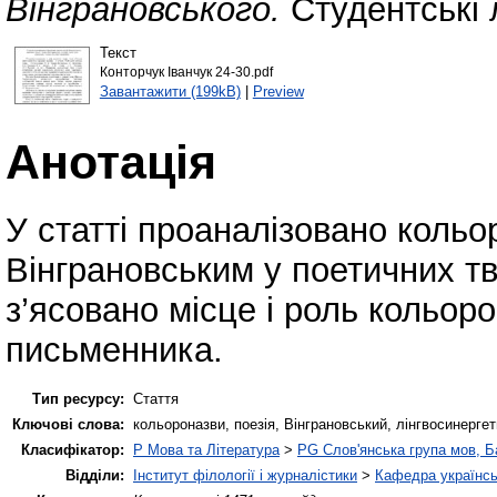
Вінграновського.
Студентські л
Текст
Конторчук Іванчук 24-30.pdf
Завантажити (199kB)
|
Preview
Анотація
У статті проаналізовано кольо
Вінграновським у поетичних тво
з’ясовано місце і роль кольор
письменника.
Тип ресурсу:
Стаття
Ключові слова:
кольороназви, поезія, Вінграновський, лінгвосинерге
Класифікатор:
P Мова та Література
>
PG Слов'янська група мов, Ба
Відділи:
Інститут філології і журналістики
>
Кафедра українсь