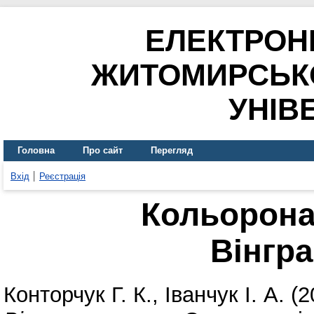
ЕЛЕКТРОН
ЖИТОМИРСЬК
УНІВ
Головна
Про сайт
Перегляд
Вхід
Реєстрація
Кольороназ
Вінгр
Конторчук Г. К.
,
Іванчук І. А.
(2