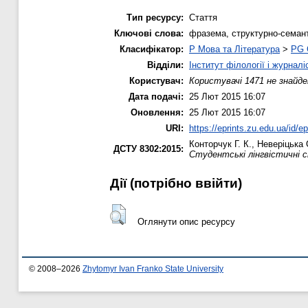
Тип ресурсу:
Стаття
Ключові слова:
фразема, структурно-семант
Класифікатор:
P Мова та Література
>
PG 
Відділи:
Інститут філології і журналі
Користувач:
Користувачі 1471 не знайде
Дата подачі:
25 Лют 2015 16:07
Оновлення:
25 Лют 2015 16:07
URI:
https://eprints.zu.edu.ua/id/e
Конторчук Г. К.
,
Неверіцька 
ДСТУ 8302:2015:
Студентські лінгвістичні с
Дії ​​(потрібно ввійти)
Оглянути опис ресурсу
© 2008–2026
Zhytomyr Ivan Franko State University