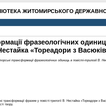
ЛІОТЕКА ЖИТОМИРСЬКОГО ДЕРЖАВНО
рмації фразеологічних одиниць 
Нестайка «Тореадори з Васюкі
орські трансформації фразеологічних одиниць в повісті-трилогії В. Н
кі трансформації фразем у повісті-трилогії В. Нестайка «Тореадори з Ва
сті твору.