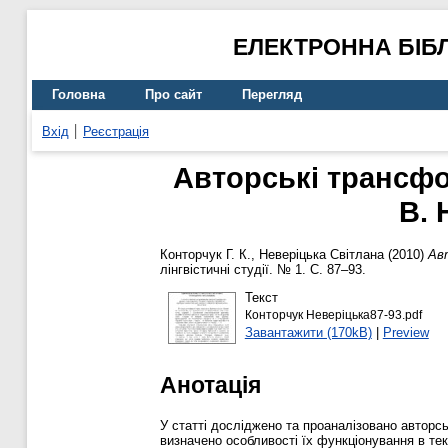
ЕЛЕКТРОННА БІБ
Головна
Про сайт
Перегляд
Вхід
Реєстрація
Авторські трансфо
В. 
Конторчук Г. К.
,
Неверіцька Світлана
(2010)
Авт
лінгвістичні студії. № 1. С. 87–93.
Текст
Конторчук Неверіцька87-93.pdf
Завантажити (170kB)
|
Preview
Анотація
У статті досліджено та проаналізовано авторсь
визначено особливості їх функціонування в тек