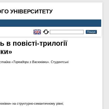
ГО УНІВЕРСИТЕТУ
в повісті-трилогії
вки»
естайка «Тореадори з Васюківки».
Студентські
сюківки» на структурно-семантичному рівні;