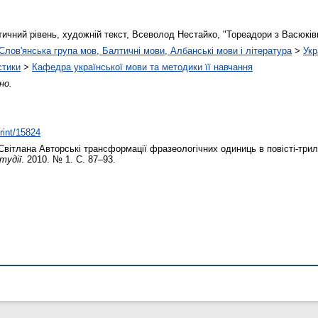
ичний рівень, художній текст, Всеволод Нестайко, "Тореадори з Васюків
Слов'янська група мов, Балтичні мови, Албанські мови і література
>
Укр
стики
>
Кафедра української мови та методики її навчання
но.
print/15824
Світлана
Авторські трансформації фразеологічних одиниць в повісті-трил
тудії
. 2010. № 1. С. 87–93.