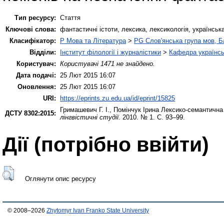
Тип ресурсу:
Стаття
Ключові слова:
фантастичні істоти, лексика, лексикологія, українськ
Класифікатор:
P Мова та Література
>
PG Слов'янська група мов, Ба
Відділи:
Інститут філології і журналістики
>
Кафедра українсь
Користувач:
Користувачі 1471 не знайдено.
Дата подачі:
25 Лют 2015 16:07
Оновлення:
25 Лют 2015 16:07
URI:
https://eprints.zu.edu.ua/id/eprint/15825
Гримашевич Г. І.
,
Помінчук Ірина
Лексико-семантична 
ДСТУ 8302:2015:
лінгвістичні студії
. 2010. № 1. С. 93–99.
Дії ​​(потрібно ввійти)
Оглянути опис ресурсу
© 2008–2026
Zhytomyr Ivan Franko State University