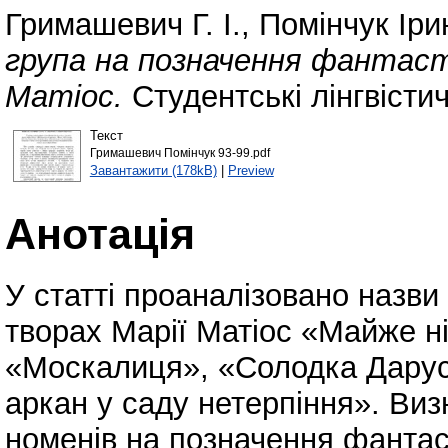
Гримашевич Г. І.
,
Помінчук Іри
група на позначення фантаст
Матіос.
Студентські лінгвістич
Текст
Гримашевич Помінчук 93-99.pdf
Завантажити (178kB)
|
Preview
Анотація
У статті проаналізовано назви
творах Марії Матіос «Майже ні
«Москалиця», «Солодка Даруся
аркан у саду нетерпіння». Ви
номенів на позначення фантаст