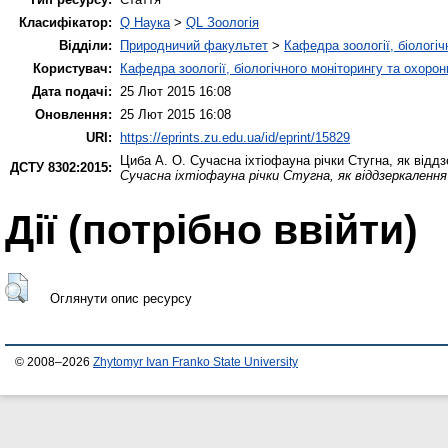
Класифікатор:
Q Наука
>
QL Зоологія
Відділи:
Природничий факультет
>
Кафедра зоології, біологі
Користувач:
Кафедра зоології, біологічного моніторингу та охоро
Дата подачі:
25 Лют 2015 16:08
Оновлення:
25 Лют 2015 16:08
URI:
https://eprints.zu.edu.ua/id/eprint/15829
Циба А. О.
Сучасна іхтіофауна річки Стугна, як відд
ДСТУ 8302:2015:
Сучасна іхтіофауна річки Стугна, як віддзеркаленн
Дії ​​(потрібно ввійти)
Оглянути опис ресурсу
© 2008–2026
Zhytomyr Ivan Franko State University