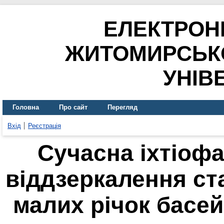
ЕЛЕКТРОН
ЖИТОМИРСЬК
УНІВ
Головна
Про сайт
Перегляд
Вхід
Реєстрація
Сучасна іхтіофа
віддзеркалення ст
малих річок басе