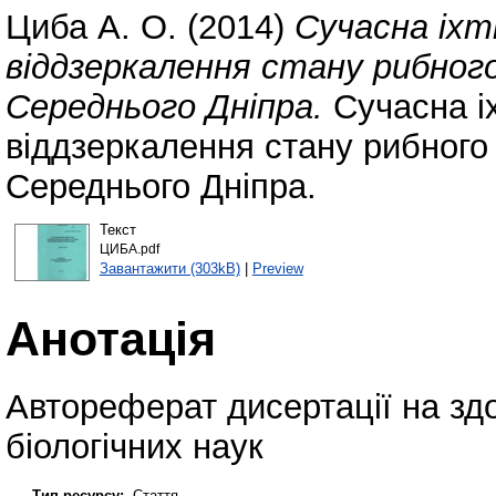
Циба А. О.
(2014)
Сучасна іхт
віддзеркалення стану рибного
Середнього Дніпра.
Сучасна іх
віддзеркалення стану рибного
Середнього Дніпра.
Текст
ЦИБА.pdf
Завантажити (303kB)
|
Preview
Анотація
Автореферат дисертації на зд
біологічних наук
Тип ресурсу:
Стаття