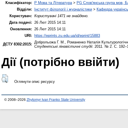
Класифікатор:
P Мова та Література
>
PG Слов'янська група мов, Ба
Відділи:
Інститут філології і журналістики
>
Кафедра українсь
Користувач:
Користувачі 1471 не знайдено.
Дата подачі:
26 Лют 2015 14:11
Оновлення:
26 Лют 2015 14:11
URI:
https://eprints.zu.edu.ua/id/eprint/15883
Доброльожа Г. М.
,
Романенко Наталія
Культурологічн
ДСТУ 8302:2015:
Студентські лінгвістичні студії
. 2011. № 2. С. 192–
Дії ​​(потрібно ввійти)
Оглянути опис ресурсу
© 2008–2026
Zhytomyr Ivan Franko State University