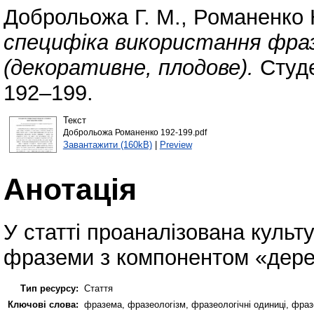
Доброльожа Г. М.
,
Романенко 
специфіка використання фраз
(декоративне, плодове).
Студен
192–199.
Текст
Доброльожа Романенко 192-199.pdf
Завантажити (160kB)
|
Preview
Анотація
У статті проаналізована культ
фраземи з компонентом «дере
Тип ресурсу:
Стаття
Ключові слова:
фразема, фразеологізм, фразеологічні одиниці, фра