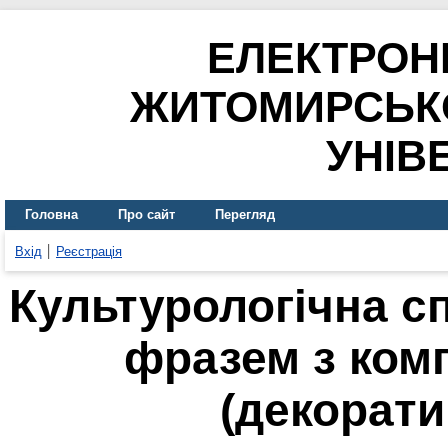
ЕЛЕКТРОН
ЖИТОМИРСЬК
УНІВ
Головна
Про сайт
Перегляд
Вхід
Реєстрація
Культурологічна с
фразем з ком
(декорати