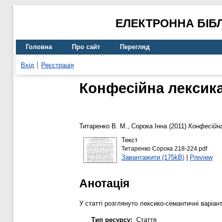
ЕЛЕКТРОННА БІБ
Головна
Про сайт
Перегляд
Вхід
Реєстрація
Конфесійна лексика 
Титаренко В. М.
,
Сорока Інна
(2011)
Конфесійна
Текст
Титаренко Сорока 218-224.pdf
Завантажити (175kB)
|
Preview
Анотація
У статті розглянуто лексико-семантичні варіант
Тип ресурсу:
Стаття