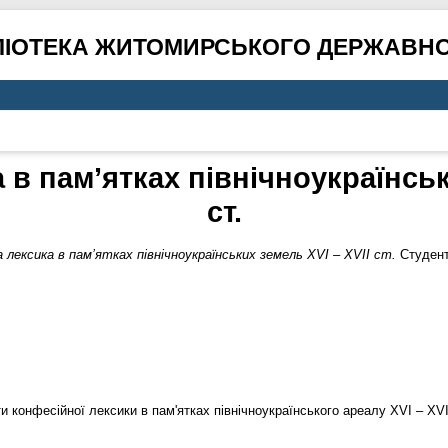
ЛІОТЕКА ЖИТОМИРСЬКОГО ДЕРЖАВНО
в пам’ятках північноукраїнськ
ст.
 лексика в пам’ятках північноукраїнських земель ХVI – XVII ст.
Студентс
и конфесійної лексики в пам'ятках північноукраїнського ареалу ХVI – XVI