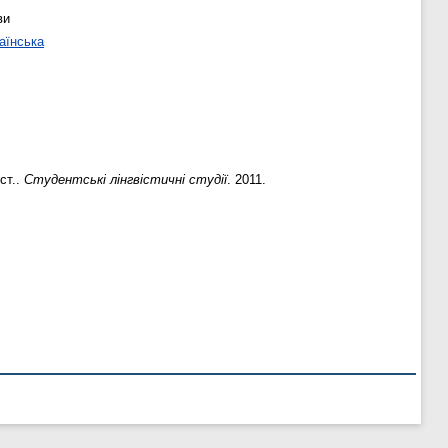
ви
аїнська
ст..
Студентські лінгвістичні студії
. 2011.