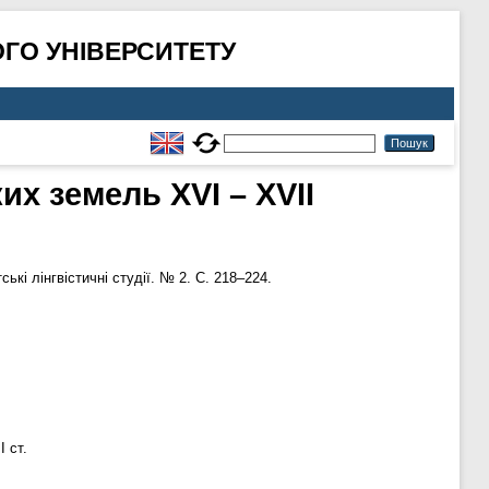
ГО УНІВЕРСИТЕТУ
их земель ХVI – XVII
ькі лінгвістичні студії. № 2. С. 218–224.
I ст.