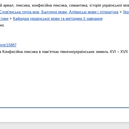
ий ареал, лексика, конфесійна лексика, семантика, історія української мо
Слов'янська група мов, Балтичні мови, Албанські мови і література
>
Укр
стики
>
Кафедра української мови та методики її навчання
но.
print/15887
а
Конфесійна лексика в пам’ятках північноукраїнських земель ХVI – XVII 