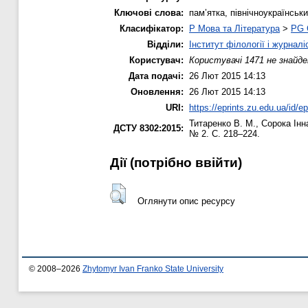
Ключові слова:
пам’ятка, північноукраїнськ
Класифікатор:
P Мова та Література
>
PG 
Відділи:
Інститут філології і журналі
Користувач:
Користувачі 1471 не знайде
Дата подачі:
26 Лют 2015 14:13
Оновлення:
26 Лют 2015 14:13
URI:
https://eprints.zu.edu.ua/id/e
Титаренко В. М.
,
Сорока Інн
ДСТУ 8302:2015:
№ 2. С. 218–224.
Дії ​​(потрібно ввійти)
Оглянути опис ресурсу
© 2008–2026
Zhytomyr Ivan Franko State University