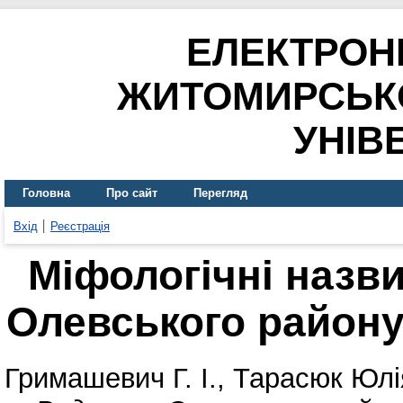
ЕЛЕКТРОН
ЖИТОМИРСЬК
УНІВ
Головна
Про сайт
Перегляд
Вхід
Реєстрація
Міфологічні назви
Олевського району
Гримашевич Г. І.
,
Тарасюк Юлі