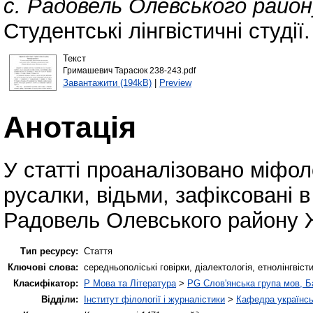
с. Радовель Олевського райо
Студентські лінгвістичні студії
Текст
Гримашевич Тарасюк 238-243.pdf
Завантажити (194kB)
|
Preview
Анотація
У статті проаналізовано міфол
русалки, відьми, зафіксовані в
Радовель Олевського району Ж
Тип ресурсу:
Стаття
Ключові слова:
середньополіські говірки, діалектологія, етнолінгвіс
Класифікатор:
P Мова та Література
>
PG Слов'янська група мов, Ба
Відділи:
Інститут філології і журналістики
>
Кафедра українсь