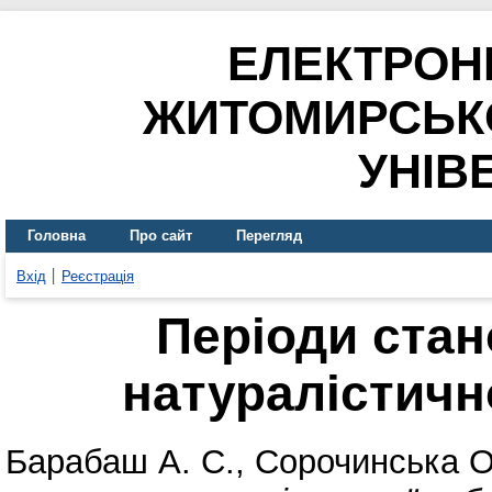
ЕЛЕКТРОН
ЖИТОМИРСЬК
УНІВ
Головна
Про сайт
Перегляд
Вхід
Реєстрація
Періоди стан
натуралістично
Барабаш А. С.
,
Сорочинська О