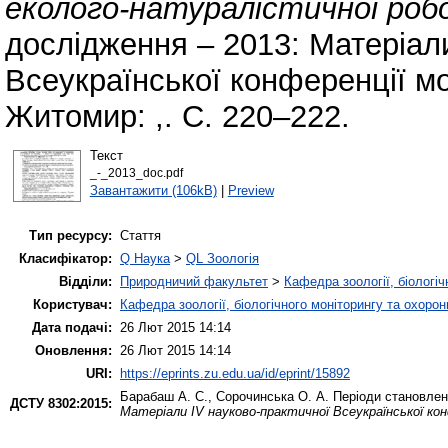
еколого-натуралістичної робо
дослідження – 2013: Матеріал
Всеукраїнської конференції мо
Житомир: ,. С. 220–222.
Текст
_-_2013_doc.pdf
Завантажити (106kB)
|
Preview
Тип ресурсу:
Стаття
Класифікатор:
Q Наука
>
QL Зоологія
Відділи:
Природничий факультет
>
Кафедра зоології, біологі
Користувач:
Кафедра зоології, біологічного моніторингу та охоро
Дата подачі:
26 Лют 2015 14:14
Оновлення:
26 Лют 2015 14:14
URI:
https://eprints.zu.edu.ua/id/eprint/15892
Барабаш А. С.
,
Сорочинська О. А.
Періоди становленн
ДСТУ 8302:2015:
Матеріали ІV науково-практичної Всеукраїнської ко