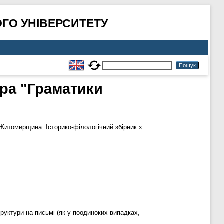
ГО УНІВЕРСИТЕТУ
ора "Граматики
итомирщина. Історико-філологічний збірник з
труктури на письмі (як у поодиноких випадках,