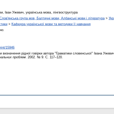
ови, Іван Ужевич, українська мова, лінгвоструктура
Слов'янська група мов, Балтичні мови, Албанські мови і література
>
Укр
стики
>
Кафедра української мови та методики її навчання
но.
print/15946
 визначення рідної говірки автора "Граматики словенської" Івана Ужеви
ональних проблем
. 2002. № 9. С. 117–120.