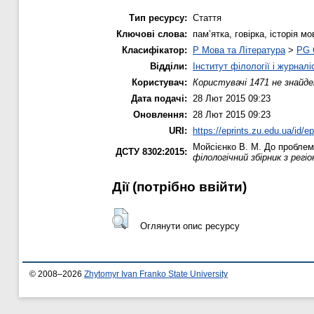
Тип ресурсу:
Стаття
Ключові слова:
пам’ятка, говірка, історія м
Класифікатор:
P Мова та Література
>
PG 
Відділи:
Інститут філології і журналі
Користувач:
Користувачі 1471 не знайде
Дата подачі:
28 Лют 2015 09:23
Оновлення:
28 Лют 2015 09:23
URI:
https://eprints.zu.edu.ua/id/e
Мойсієнко В. М.
До проблеми
ДСТУ 8302:2015:
філологічний збірник з регі
Дії ​​(потрібно ввійти)
Оглянути опис ресурсу
© 2008–2026
Zhytomyr Ivan Franko State University