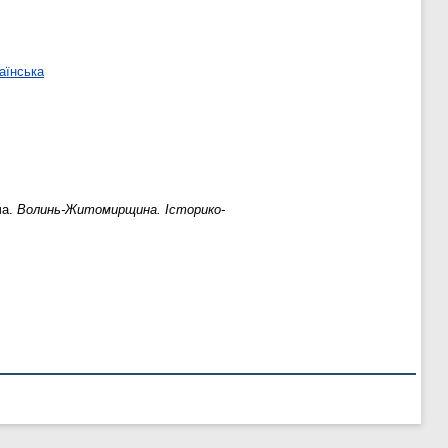
аїнська
ча.
Волинь-Житомирщина. Історико-