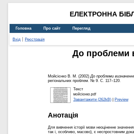
ЕЛЕКТРОННА БІБ
Головна
Про сайт
Перегляд
Вхід
Реєстрація
До проблеми в
Мойсієнко В. М.
(2002)
До проблеми визначення
регіональних проблем. № 9. С. 117–120.
Текст
мойсієнко.pdf
Завантажити (262kB)
|
Preview
Анотація
Для вивчення історії мови неоціненне значення
так і, особливо, масово), є неспростовним дока