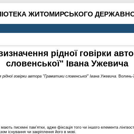
ЛІОТЕКА ЖИТОМИРСЬКОГО ДЕРЖАВНО
изначення рідної говірки авт
словенської" Івана Ужевича
 рідної говірки автора "Граматики словенської" Івана Ужевича.
Волинь-Ж
 мають писемні пам’ятки, адже фіксація того чи іншого елемента лінгвос
зом існування чи закріплення його в мові.