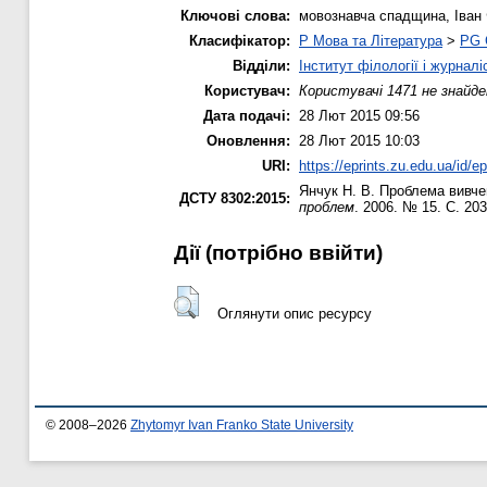
Ключові слова:
мовознавча спадщина, Іван 
Класифікатор:
P Мова та Література
>
PG 
Відділи:
Інститут філології і журналі
Користувач:
Користувачі 1471 не знайде
Дата подачі:
28 Лют 2015 09:56
Оновлення:
28 Лют 2015 10:03
URI:
https://eprints.zu.edu.ua/id/e
Янчук Н. В.
Проблема вивчен
ДСТУ 8302:2015:
проблем
. 2006. № 15. С. 20
Дії ​​(потрібно ввійти)
Оглянути опис ресурсу
© 2008–2026
Zhytomyr Ivan Franko State University