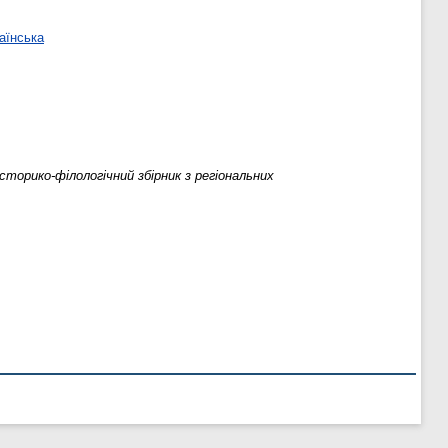
аїнська
торико-філологічний збірник з регіональних