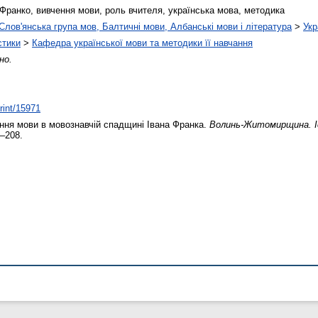
Франко, вивчення мови, роль вчителя, українська мова, методика
Слов'янська група мов, Балтичні мови, Албанські мови і література
>
Укр
стики
>
Кафедра української мови та методики її навчання
но.
print/15971
ня мови в мовознавчій спадщині Івана Франка.
Волинь-Житомирщина. Іс
3–208.