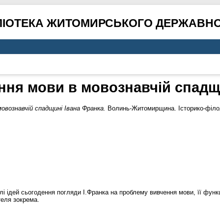
ЛІОТЕКА ЖИТОМИРСЬКОГО ДЕРЖАВНО
ня мови в мовознавчій спадщ
овознавчій спадщині Івана Франка.
Волинь-Житомирщина. Історико-філоло
тлі ідей сьогодення погляди І.Франка на проблему вивчення мови, її фун
теля зокрема.