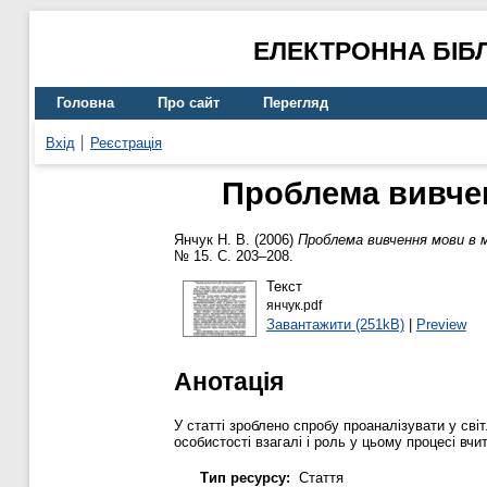
ЕЛЕКТРОННА БІБ
Головна
Про сайт
Перегляд
Вхід
Реєстрація
Проблема вивчен
Янчук Н. В.
(2006)
Проблема вивчення мови в м
№ 15. С. 203–208.
Текст
янчук.pdf
Завантажити (251kB)
|
Preview
Анотація
У статті зроблено спробу проаналізувати у сві
особистості взагалі і роль у цьому процесі вчи
Тип ресурсу:
Стаття