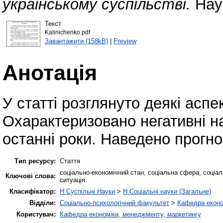
українському суспільстві.
Наук
Текст
Kalinichenko.pdf
Завантажити (158kB)
|
Preview
Анотація
У статті розглянуто деякі аспе
Охарактеризовано негативні н
останні роки. Наведено прогно
Тип ресурсу:
Стаття
соціально-економічний стан, соціальна сфера, соціал
Ключові слова:
ситуація.
Класифікатор:
H Суспільні Науки
>
H Соціальні науки (Загальне)
Відділи:
Соціально-психологічний факультет
>
Кафедра еконо
Користувач:
Кафедра економіки, менеджменту, маркетингу