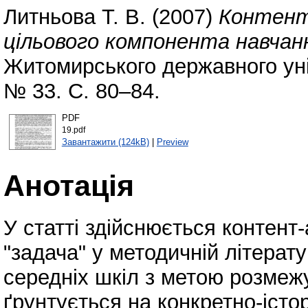
Литньова Т. В.
(2007)
Контент
цільового компонента навчанн
Житомирського державного уні
№ 33. С. 80–84.
PDF
19.pdf
Завантажити (124kB)
|
Preview
Анотація
У статті здійснюється контент-а
"задача" у методичній літерат
середніх шкіл з метою розмеж
ґрунтується на конкретно-істо