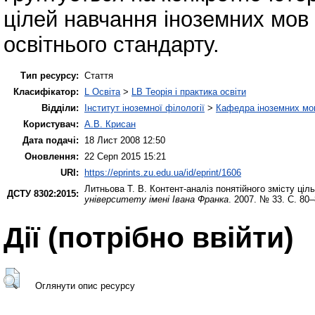
цілей навчання іноземних мов
освітнього стандарту.
Тип ресурсу:
Стаття
Класифікатор:
L Освіта
>
LB Теорія і практика освіти
Відділи:
Інститут іноземної філології
>
Кафедра іноземних мов 
Користувач:
А.В. Крисан
Дата подачі:
18 Лист 2008 12:50
Оновлення:
22 Серп 2015 15:21
URI:
https://eprints.zu.edu.ua/id/eprint/1606
Литньова Т. В.
Контент-аналіз понятійного змісту ці
ДСТУ 8302:2015:
університету імені Івана Франка
. 2007. № 33. С. 80–
Дії ​​(потрібно ввійти)
Оглянути опис ресурсу