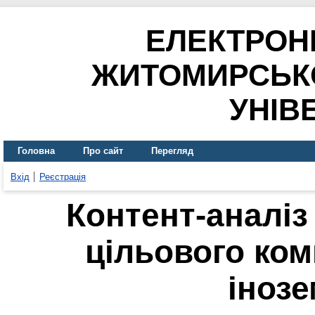
ЕЛЕКТРОН
ЖИТОМИРСЬК
УНІВ
Головна
Про сайт
Перегляд
Вхід
Реєстрація
Контент-аналіз
цільового ко
іноз