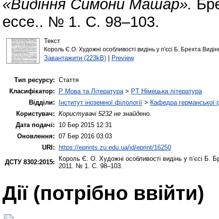
«Видіння Симони Машар».
Бре
ессе.. № 1. С. 98–103.
Текст
Король Є.О. Художні особливості видінь у п'єсі Б. Брехта Вид
Завантажити (223kB)
|
Preview
Тип ресурсу:
Стаття
Класифікатор:
P Мова та Література
>
PT Німецька література
Відділи:
Інститут іноземної філології
>
Кафедра германської фі
Користувач:
Користувачі 5232 не знайдено.
Дата подачі:
10 Бер 2015 12:31
Оновлення:
07 Бер 2016 03:03
URI:
https://eprints.zu.edu.ua/id/eprint/16250
Король Є. О.
Художні особливості видінь у п’єсі Б.
ДСТУ 8302:2015:
2011. № 1. С. 98–103.
Дії ​​(потрібно ввійти)