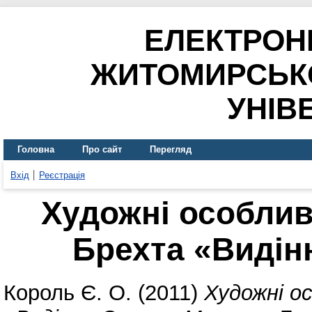
ЕЛЕКТРОН
ЖИТОМИРСЬК
УНІВ
Головна
Про сайт
Перегляд
Вхід
Реєстрація
Художні особливо
Брехта «Виді
Король Є. О.
(2011)
Художні ос