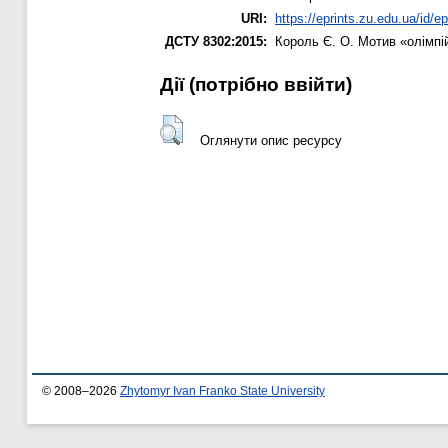
URI:
https://eprints.zu.edu.ua/id/e
ДСТУ 8302:2015:
Король Є. О.
Мотив «олімпій
Дії ​​(потрібно ввійти)
Оглянути опис ресурсу
© 2008–2026
Zhytomyr Ivan Franko State University