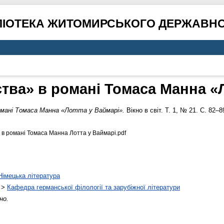
ЛІОТЕКА ЖИТОМИРСЬКОГО ДЕРЖАВНО
тва» в романі Томаса Манна «
омані Томаса Манна «Лотта у Ваймарі».
Вікно в світ. Т. 1, № 21. С. 82–8
 в романі Томаса Манна Лотта у Ваймарі.pdf
Німецька література
>
Кафедра германської філології та зарубіжної літератури
но.