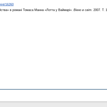
print/16260
ства» в романі Томаса Манна «Лотта у Ваймарі».
Вікно в світ
. 2007. Т. 