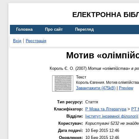
ЕЛЕКТРОННА БІБ
Головна
Про сайт
Перегляд
Вхід
Реєстрація
Мотив «олімпійс
Король Є. О.
(2007)
Мотив «олімпійства» в р
Текст
Король Євгения. Мотив олімпійства
Завантажити (475kB)
|
Preview
Тип ресурсу:
Стаття
Класифікатор:
P Мова та Література
>
PT 
Відділи:
Інститут іноземної філології
Користувач:
Користувачі 5232 не знайде
Дата подачі:
10 Бер 2015 12:46
Оновлення:
10 Бер 2015 12:46