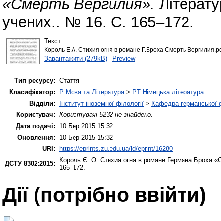
«Смерть Вергилия».
Літерату
учених.. № 16. С. 165–172.
Текст
Король Е.А. Стихия огня в романе Г.Броха Смерть Вергилия.pd
Завантажити (279kB)
|
Preview
Тип ресурсу:
Стаття
Класифікатор:
P Мова та Література
>
PT Німецька література
Відділи:
Інститут іноземної філології
>
Кафедра германської фі
Користувач:
Користувачі 5232 не знайдено.
Дата подачі:
10 Бер 2015 15:32
Оновлення:
10 Бер 2015 15:32
URI:
https://eprints.zu.edu.ua/id/eprint/16280
Король Є. О.
Стихия огня в романе Германа Броха «
ДСТУ 8302:2015:
165–172.
Дії ​​(потрібно ввійти)