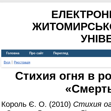
ЕЛЕКТРОН
ЖИТОМИРСЬК
УНІВ
Головна
Про сайт
Перегляд
Вхід
Реєстрація
Стихия огня в р
«Смерт
Король Є. О.
(2010)
Стихия ог