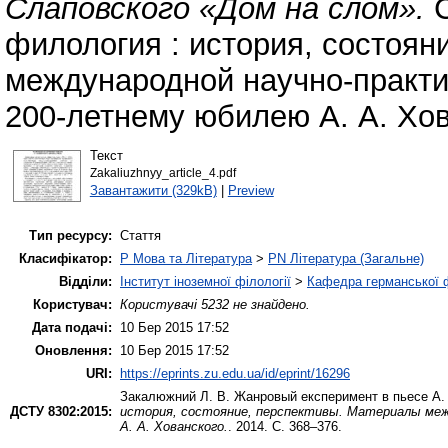
Слаповского «Дом на слом».
С
филология : история, состоян
международной научно-практ
200-летнему юбилею А. А. Хов
Текст
Zakaliuzhnyy_article_4.pdf
Завантажити (329kB)
|
Preview
Тип ресурсу:
Стаття
Класифікатор:
P Мова та Література
>
PN Література (Загальне)
Відділи:
Інститут іноземної філології
>
Кафедра германської фі
Користувач:
Користувачі 5232 не знайдено.
Дата подачі:
10 Бер 2015 17:52
Оновлення:
10 Бер 2015 17:52
URI:
https://eprints.zu.edu.ua/id/eprint/16296
Закалюжний Л. В.
Жанровый експеримент в пьесе А.
ДСТУ 8302:2015:
история, состояние, перспективы. Материалы меж
А. А. Хованского.
. 2014. С. 368–376.