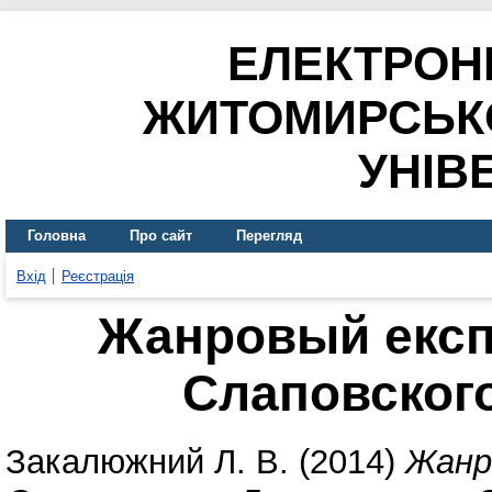
ЕЛЕКТРОН
ЖИТОМИРСЬК
УНІВ
Головна
Про сайт
Перегляд
Вхід
Реєстрація
Жанровый експ
Слаповског
Закалюжний Л. В.
(2014)
Жанр