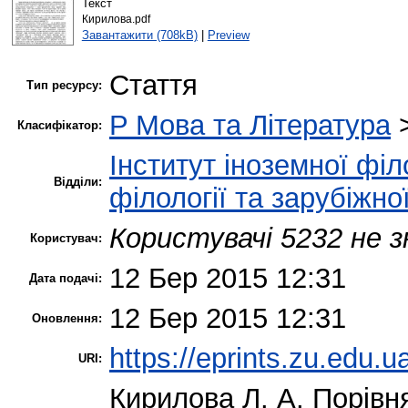
Текст
Кирилова.pdf
Завантажити (708kB)
|
Preview
Стаття
Тип ресурсу:
P Мова та Література
Класифікатор:
Інститут іноземної філ
Відділи:
філології та зарубіжно
Користувачі 5232 не з
Користувач:
12 Бер 2015 12:31
Дата подачі:
12 Бер 2015 12:31
Оновлення:
https://eprints.zu.edu.u
URI:
Кирилова Л. А.
Порівня