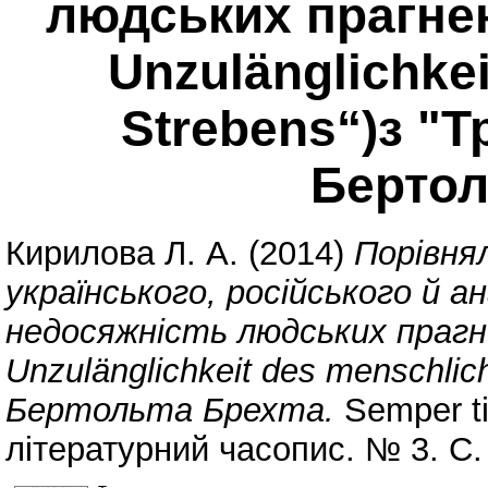
людських прагнен
Unzulänglichke
Strebens“)з "
Бертол
Кирилова Л. А.
(2014)
Порівня
українського, російського й ан
недосяжність людських прагне
Unzulänglichkeit des menschlic
Бертольта Брехта.
Semper ti
літературний часопис. № 3. С.