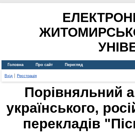
ЕЛЕКТРОН
ЖИТОМИРСЬК
УНІВ
Головна
Про сайт
Перегляд
Вхід
Реєстрація
Порівняльний а
українського, росі
перекладів "Піс