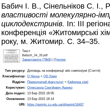
Бабич І. В.
,
Сінельніков С. І.
,
Р
властивості молекулярно-імп
циклодекстринів.
In: III регі
конференція «Житомирські хімі
року, м. Житомир. С. 34–35.
Текст
Babych_34_35.pdf
Завантажити (79kB)
|
Preview
Тип ресурсу:
Доповідь на конференції або симпозіумі (Стаття)
Класифікатор:
Q Наука
>
QD Хімія
Відділи:
Природничий факультет
>
Кафедра хімії
Користувач:
Олександр Сергійович Яценко
Дата подачі:
13 Бер 2015 18:05
Оновлення:
13 Бер 2015 18:14
URI:
https://eprints.zu.edu.ua/id/eprint/16407