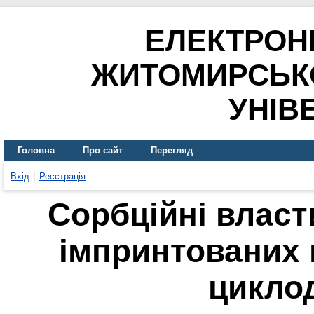
ЕЛЕКТРОН
ЖИТОМИРСЬК
УНІВ
Головна
Про сайт
Перегляд
Вхід
Реєстрація
Сорбційні власт
імпринтованих 
цикло