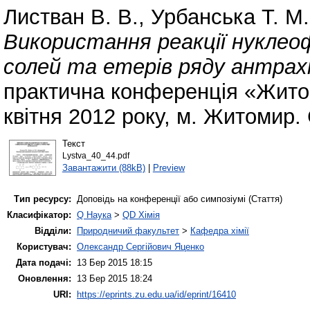
Листван В. В.
,
Урбанська Т. М.
Використання реакції нуклео
солей та етерів ряду антрахі
практична конференція «Житоми
квітня 2012 року, м. Житомир. 
Текст
Lystva_40_44.pdf
Завантажити (88kB)
|
Preview
Тип ресурсу:
Доповідь на конференції або симпозіумі (Стаття)
Класифікатор:
Q Наука
>
QD Хімія
Відділи:
Природничий факультет
>
Кафедра хімії
Користувач:
Олександр Сергійович Яценко
Дата подачі:
13 Бер 2015 18:15
Оновлення:
13 Бер 2015 18:24
URI:
https://eprints.zu.edu.ua/id/eprint/16410