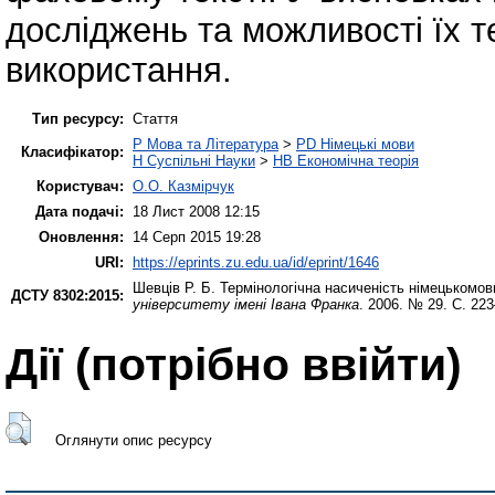
досліджень та можливості їх т
використання.
Тип ресурсу:
Стаття
P Мова та Література
>
PD Німецькі мови
Класифікатор:
H Суспільні Науки
>
HB Економічна теорія
Користувач:
О.О. Казмірчук
Дата подачі:
18 Лист 2008 12:15
Оновлення:
14 Серп 2015 19:28
URI:
https://eprints.zu.edu.ua/id/eprint/1646
Шевців Р. Б.
Термінологічна насиченість німецькомов
ДСТУ 8302:2015:
університету імені Івана Франка
. 2006. № 29. С. 22
Дії ​​(потрібно ввійти)
Оглянути опис ресурсу