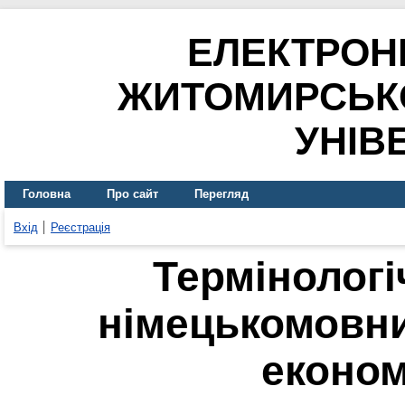
ЕЛЕКТРОН
ЖИТОМИРСЬК
УНІВ
Головна
Про сайт
Перегляд
Вхід
Реєстрація
Термінологі
німецькомовни
економ