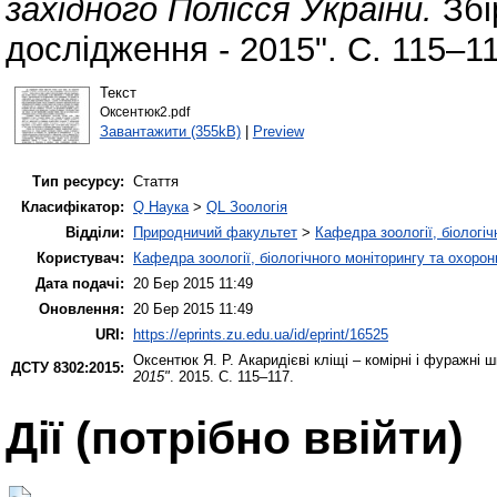
західного Полісся України.
Збі
дослідження - 2015". С. 115–11
Текст
Оксентюк2.pdf
Завантажити (355kB)
|
Preview
Тип ресурсу:
Стаття
Класифікатор:
Q Наука
>
QL Зоологія
Відділи:
Природничий факультет
>
Кафедра зоології, біологі
Користувач:
Кафедра зоології, біологічного моніторингу та охоро
Дата подачі:
20 Бер 2015 11:49
Оновлення:
20 Бер 2015 11:49
URI:
https://eprints.zu.edu.ua/id/eprint/16525
Оксентюк Я. Р.
Акаридієві кліщі – комірні і фуражні ш
ДСТУ 8302:2015:
2015"
. 2015. С. 115–117.
Дії ​​(потрібно ввійти)