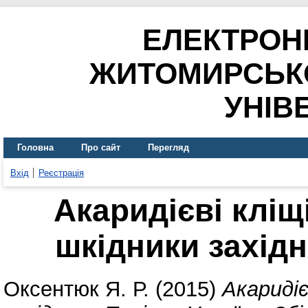
ЕЛЕКТРОН
ЖИТОМИРСЬК
УНІВ
Головна
Про сайт
Перегляд
Вхід
Реєстрація
Акаридієві кліщі
шкідники західн
Оксентюк Я. Р.
(2015)
Акаридіє