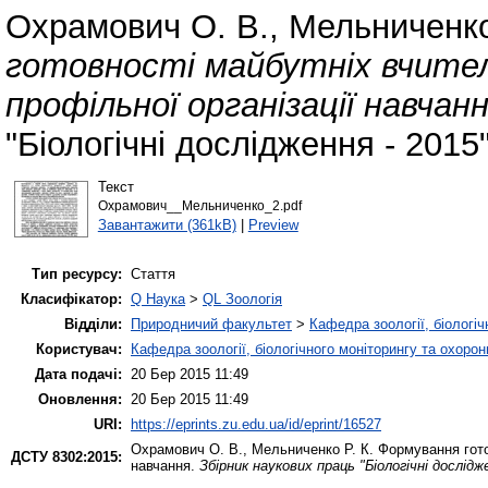
Охрамович О. В.
,
Мельниченко
готовності майбутніх вчителі
профільної організації навчанн
"Біологічні дослідження - 2015
Текст
Охрамович__Мельниченко_2.pdf
Завантажити (361kB)
|
Preview
Тип ресурсу:
Стаття
Класифікатор:
Q Наука
>
QL Зоологія
Відділи:
Природничий факультет
>
Кафедра зоології, біологі
Користувач:
Кафедра зоології, біологічного моніторингу та охоро
Дата подачі:
20 Бер 2015 11:49
Оновлення:
20 Бер 2015 11:49
URI:
https://eprints.zu.edu.ua/id/eprint/16527
Охрамович О. В.
,
Мельниченко Р. К.
Формування готов
ДСТУ 8302:2015:
навчання.
Збірник наукових праць "Біологічні дослідж