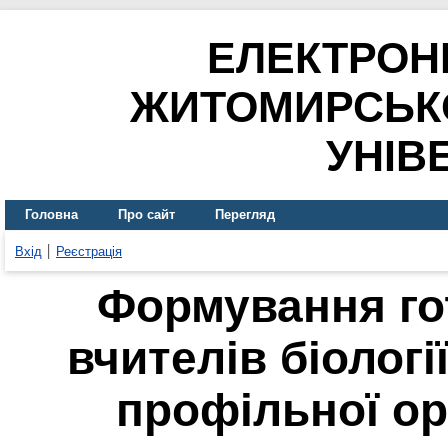
ЕЛЕКТРОН
ЖИТОМИРСЬК
УНІВ
Головна
Про сайт
Перегляд
Вхід
Реєстрація
Формування го
вчителів біологі
профільної ор