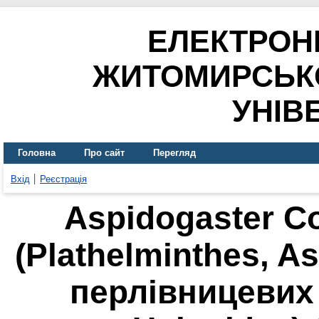
ЕЛЕКТРОН
ЖИТОМИРСЬК
УНІВ
Головна
Про сайт
Перегляд
Вхід
Реєстрація
Aspidogaster Co
(Plathelminthes, A
перлівницевих (