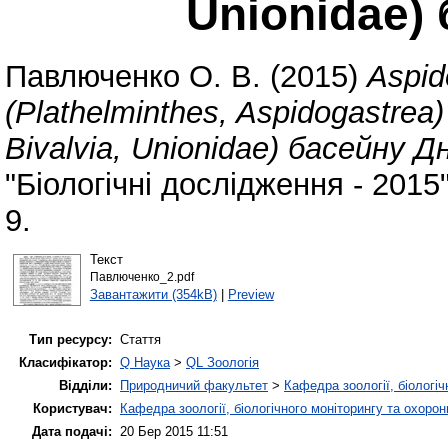
Unionidae)
Павлюченко О. В.
(2015)
Aspid
(Plathelminthes, Aspidogastrea
Bivalvia, Unionidae) басейну Д
"Біологічні дослідження - 2015
9.
Текст
Павлюченко_2.pdf
Завантажити (354kB)
|
Preview
Тип ресурсу:
Стаття
Класифікатор:
Q Наука
>
QL Зоологія
Відділи:
Природничий факультет
>
Кафедра зоології, біологі
Користувач:
Кафедра зоології, біологічного моніторингу та охоро
Дата подачі:
20 Бер 2015 11:51