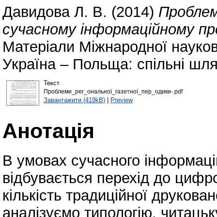
Давидова Л. В.
(2014)
Проблем
сучасному інформаційному пр
Матеріали Міжнародної науков
Україна – Польща: спільні шля
Текст
Проблеми_рег_ональної_газетної_пер_одики-.pdf
Завантажити (419kB)
|
Preview
Анотація
В умовах сучасного інформаці
відбувається перехід до цифр
кількість традиційної друковано
аналізуємо типологію, читацьк