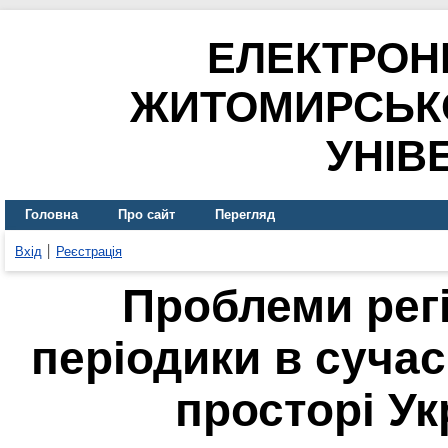
ЕЛЕКТРОН
ЖИТОМИРСЬК
УНІВ
Головна
Про сайт
Перегляд
Вхід
Реєстрація
Проблеми регі
періодики в суча
просторі Ук