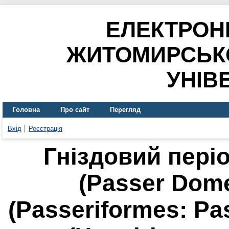
ЕЛЕКТРОН
ЖИТОМИРСЬК
УНІВ
Головна
Про сайт
Перегляд
Вхід
Реєстрація
Гніздовий пері
(Passer Domes
(Passeriformes: Pas