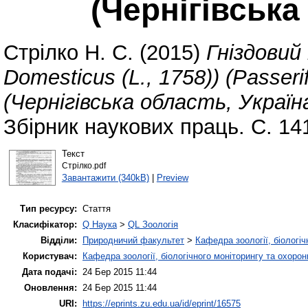
(Чернігівська
Стрілко Н. С.
(2015)
Гніздовий
Domesticus (L., 1758)) (Passeri
(Чернігівська область, Україна
Збірник наукових праць. С. 14
Текст
Стрілко.pdf
Завантажити (340kB)
|
Preview
Тип ресурсу:
Стаття
Класифікатор:
Q Наука
>
QL Зоологія
Відділи:
Природничий факультет
>
Кафедра зоології, біологі
Користувач:
Кафедра зоології, біологічного моніторингу та охоро
Дата подачі:
24 Бер 2015 11:44
Оновлення:
24 Бер 2015 11:44
URI:
https://eprints.zu.edu.ua/id/eprint/16575