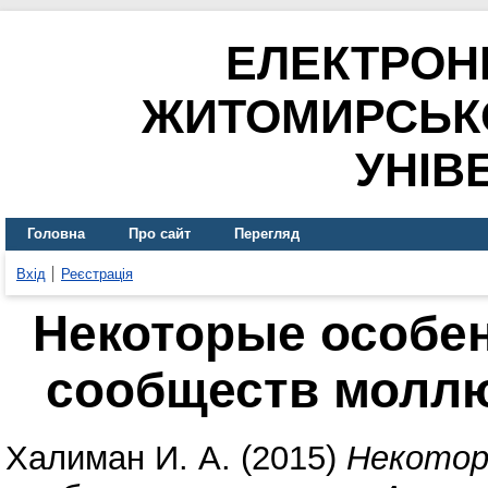
ЕЛЕКТРОН
ЖИТОМИРСЬК
УНІВ
Головна
Про сайт
Перегляд
Вхід
Реєстрація
Некоторые особе
сообществ моллю
Халиман И. А.
(2015)
Некотор