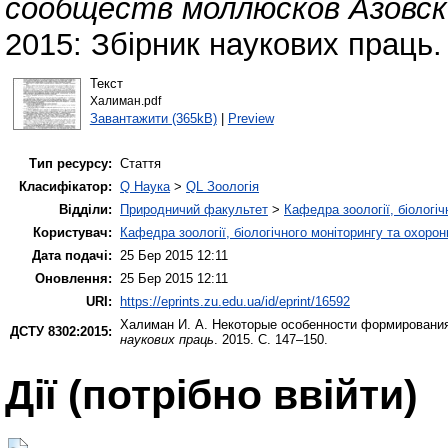
сообществ моллюсков Азовск
2015: Збірник наукових праць.
Текст
Халиман.pdf
Завантажити (365kB)
|
Preview
Тип ресурсу:
Стаття
Класифікатор:
Q Наука
>
QL Зоологія
Відділи:
Природничий факультет
>
Кафедра зоології, біологі
Користувач:
Кафедра зоології, біологічного моніторингу та охоро
Дата подачі:
25 Бер 2015 12:11
Оновлення:
25 Бер 2015 12:11
URI:
https://eprints.zu.edu.ua/id/eprint/16592
Халиман И. А.
Некоторые особенности формирования
ДСТУ 8302:2015:
наукових праць
. 2015. С. 147–150.
Дії ​​(потрібно ввійти)