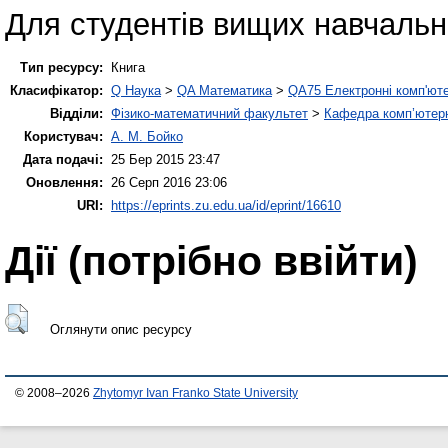
Для студентів вищих навчальни
Тип ресурсу:
Книга
Класифікатор:
Q Наука
>
QA Математика
>
QA75 Електронні комп'ют
Відділи:
Фізико-математичний факультет
>
Кафедра комп’ютерн
Користувач:
А. М. Бойко
Дата подачі:
25 Бер 2015 23:47
Оновлення:
26 Серп 2016 23:06
URI:
https://eprints.zu.edu.ua/id/eprint/16610
Дії ​​(потрібно ввійти)
Оглянути опис ресурсу
© 2008–2026
Zhytomyr Ivan Franko State University