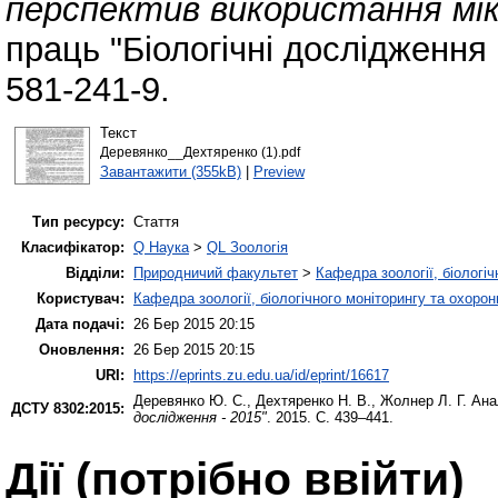
перспектив використання мік
праць "Біологічні дослідження 
581-241-9.
Текст
Деревянко__Дехтяренко (1).pdf
Завантажити (355kB)
|
Preview
Тип ресурсу:
Стаття
Класифікатор:
Q Наука
>
QL Зоологія
Відділи:
Природничий факультет
>
Кафедра зоології, біологі
Користувач:
Кафедра зоології, біологічного моніторингу та охоро
Дата подачі:
26 Бер 2015 20:15
Оновлення:
26 Бер 2015 20:15
URI:
https://eprints.zu.edu.ua/id/eprint/16617
Деревянко Ю. С.
,
Дехтяренко Н. В.
,
Жолнер Л. Г.
Анал
ДСТУ 8302:2015:
дослідження - 2015"
. 2015. С. 439–441.
Дії ​​(потрібно ввійти)