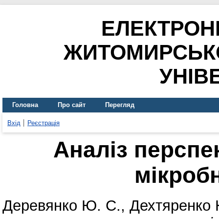
ЕЛЕКТРОН
ЖИТОМИРСЬК
УНІВ
Головна
Про сайт
Перегляд
Вхід
Реєстрація
Аналіз перспе
мікроб
Деревянко Ю. С.
,
Дехтяренко 