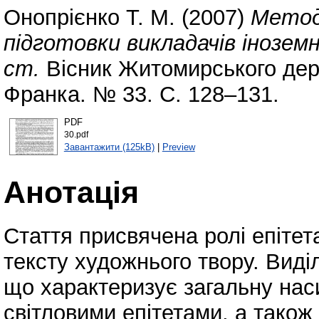
Онопрієнко Т. М.
(2007)
Метод
підготовки викладачів іноземн
ст.
Вісник Житомирського держ
Франка. № 33. С. 128–131.
PDF
30.pdf
Завантажити (125kB)
|
Preview
Анотація
Стаття присвячена ролі епітет
тексту художнього твору. Вид
що характеризує загальну наси
світловими епітетами, а також