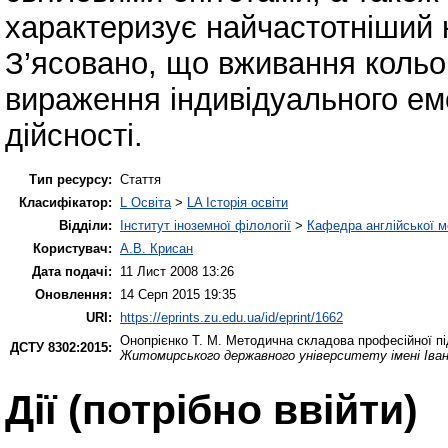
характеризує найчастотніший ко
З’ясовано, що вживання кольо
вираження індивідуального ем
дійсності.
Тип ресурсу:
Стаття
Класифікатор:
L Освіта
>
LA Історія освіти
Відділи:
Інститут іноземної філології
>
Кафедра англійської мо
Користувач:
А.В. Крисан
Дата подачі:
11 Лист 2008 13:26
Оновлення:
14 Серп 2015 19:35
URI:
https://eprints.zu.edu.ua/id/eprint/1662
Онопрієнко Т. М.
Методична складова професійної підг
ДСТУ 8302:2015:
Житомирського державного університету імені Іва
Дії ​​(потрібно ввійти)